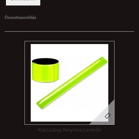
Összehasonlítás
Karszalag fényvisszaverős