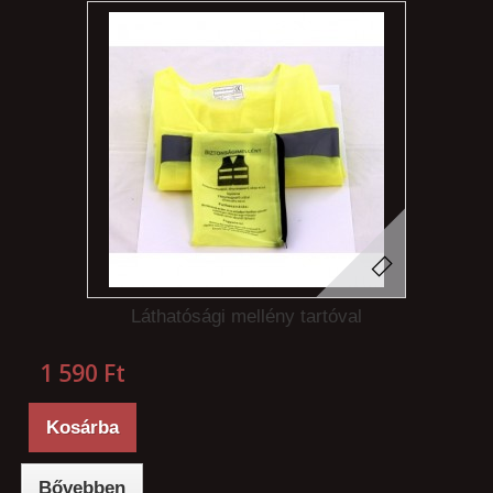
Láthatósági mellény tartóval
1 590 Ft‎
Kosárba
Bővebben