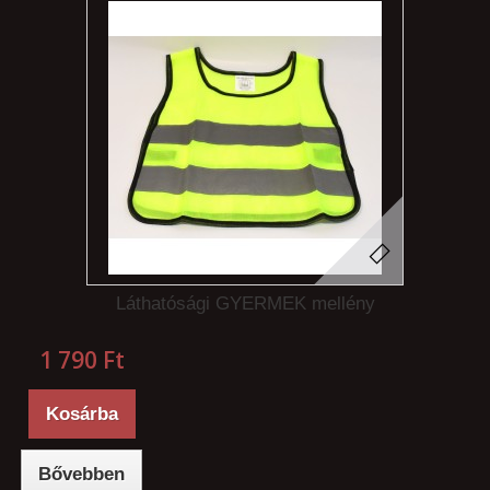
Láthatósági GYERMEK mellény
1 790 Ft‎
Kosárba
Bővebben