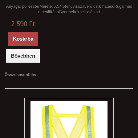
Anyaga: poliészterMérete: XS/ Sfényvisszaverő csík hatásúRugalmas
a beállításaGyermekeknek ajánlott
2 590 Ft‎
Kosárba
Bővebben
Összehasonlítás