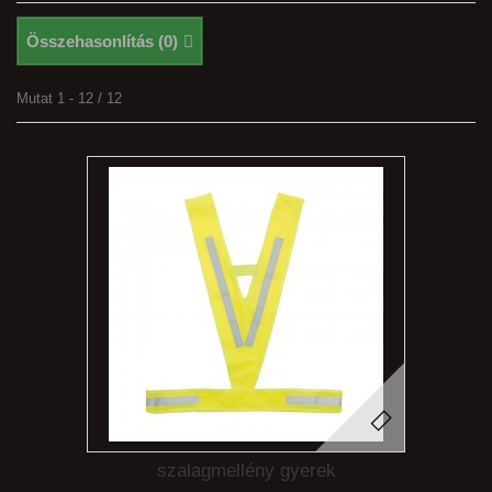
Összehasonlítás (
0
)
Mutat 1 - 12 / 12
szalagmellény gyerek