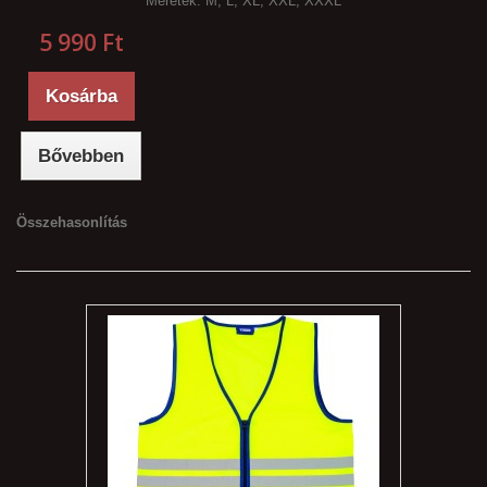
Méretek: M, L, XL, XXL, XXXL
5 990 Ft‎
Kosárba
Bővebben
Összehasonlítás