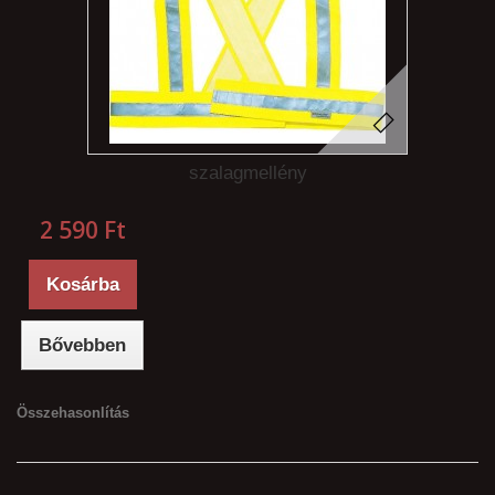
szalagmellény
2 590 Ft‎
Kosárba
Bővebben
Összehasonlítás