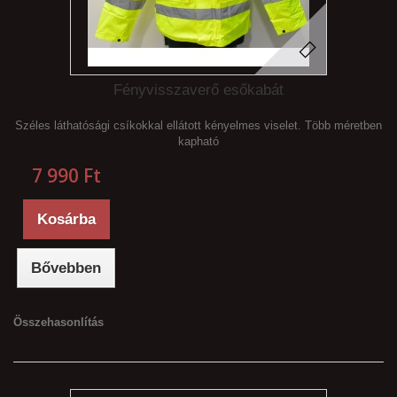
Fényvisszaverő esőkabát
Széles láthatósági csíkokkal ellátott kényelmes viselet. Több méretben
kapható
7 990 Ft‎
Kosárba
Bővebben
Összehasonlítás