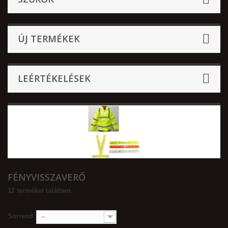
ÚJ TERMÉKEK
LEÉRTÉKELÉSEK
FÉNYVISSZAVERŐ
12 terméket találtam.
Sorrend
--