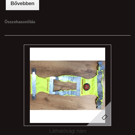
Bővebben
Összehasonlítás
Láthatósági hám