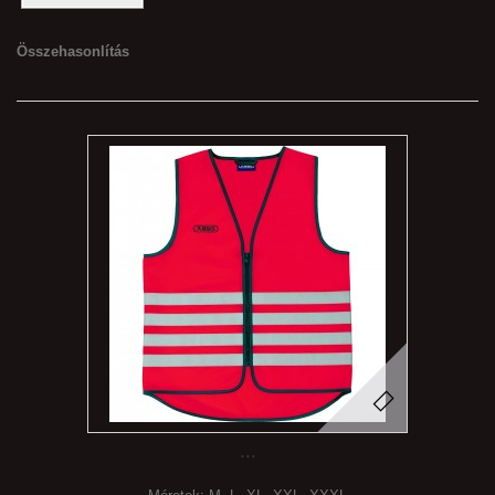
Összehasonlítás
...