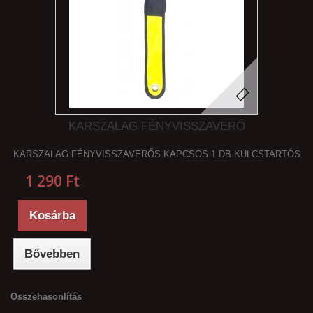
KARSZALAG FÉNYVISSZAVERŐ
KARSZALAG FÉNYVISSZAVERŐS KAPCSOS 1 DB KULCSTARTÓS
1 290 Ft‎
Kosárba
Bővebben
Összehasonlítás