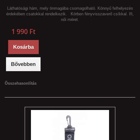
Láthatósági hám, mely önmagába csomagolható. Könnyű felhelyezés
érdekében csatokkal rendelkezik. Körben fényvisszaverő csíkkal. Ifi,
női méret.
1 990 Ft‎
Kosárba
Bővebben
Összehasonlítás