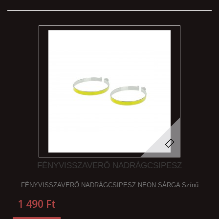
FÉNYVISSZAVERŐ NADRÁGCSIPESZ
FÉNYVISSZAVERŐ NADRÁGCSIPESZ NEON SÁRGA Színű
1 490 Ft‎