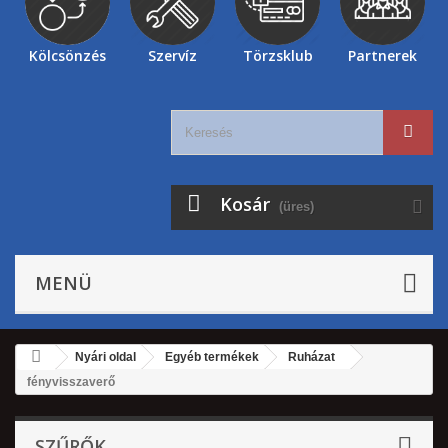
Kölcsönzés
Szervíz
Törzsklub
Partnerek
Kosár
(üres)
MENÜ
Nyári oldal
Egyéb termékek
Ruházat
fényvisszaverő
SZŰRŐK