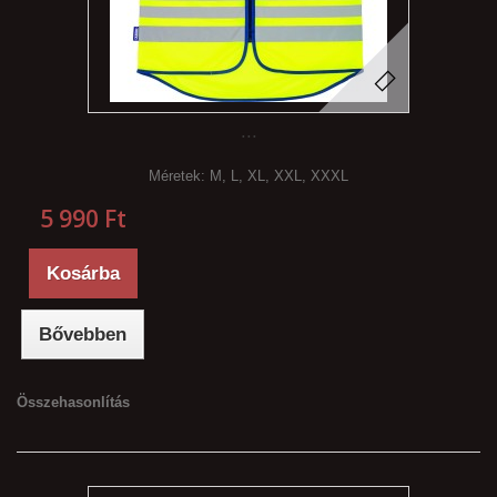
...
Méretek: M, L, XL, XXL, XXXL
5 990 Ft‎
Kosárba
Bővebben
Összehasonlítás