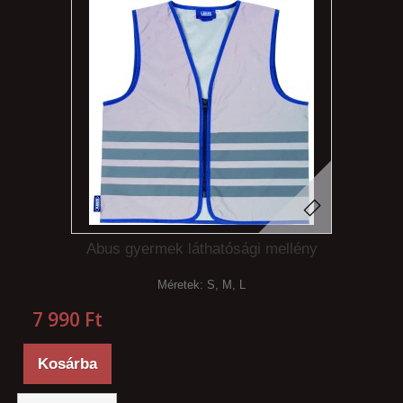
Abus gyermek láthatósági mellény
Méretek: S, M, L
7 990 Ft‎
Kosárba