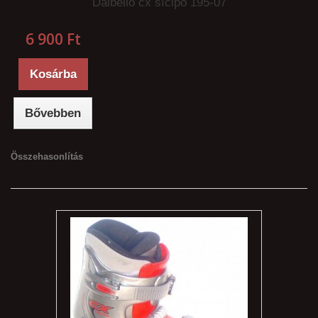
Dalbello cx sícipő 195-07
6 900 Ft‎
Kosárba
Bővebben
Összehasonlítás