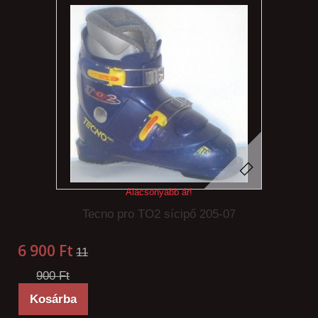
Alacsonyabb ár!
Tecno pro TO2 sícipő 205-07
6 900 Ft‎
11
900 Ft‎
Kosárba