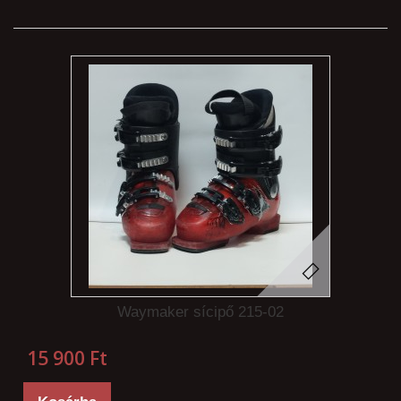
Waymaker sícipő 215-02
15 900 Ft‎