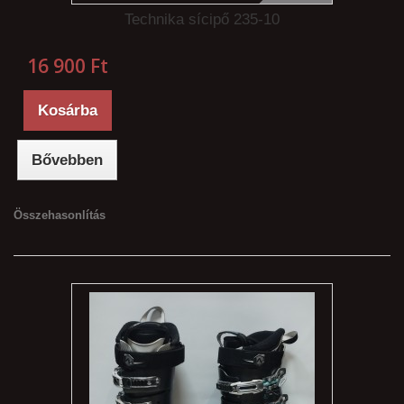
Technika sícipő 235-10
16 900 Ft‎
Kosárba
Bővebben
Összehasonlítás