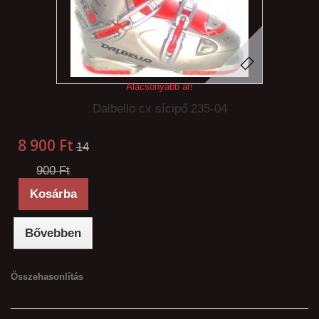
Alacsonyabb ár!
Dalbello cx sícipő 235-04
8 900 Ft‎
14
900 Ft‎
Kosárba
Bővebben
Összehasonlítás