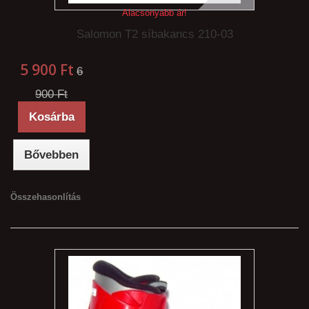
Alacsonyabb ár!
Salomon T2 síbakancs 210-03
5 900 Ft‎
6
900 Ft‎
Kosárba
Bővebben
Összehasonlítás