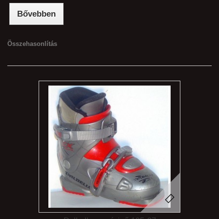
Bővebben
Összehasonlítás