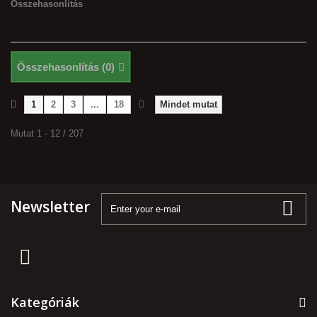
Összehasonlítás
Összehasonlítás (
0
)
1
2
3
...
18
Mindet mutat
Mutat 1 - 12 / 207
Newsletter
Kategóriák