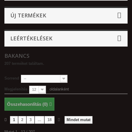
ÚJ TERMÉKEK
LEÉRTÉKELÉSEK
BAKANCS
207 terméket találtam.
Sorrend
--
Megjelenítés
oldalanként
12
Összehasonlítás (
0
)
1
2
3
...
18
Mindet mutat
Mutat 1 - 12 / 207