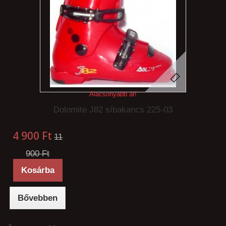
Alacsonyabb ár!
Dolomite J82 síbakancs 225-03
4 900 Ft‎
11
900 Ft‎
Kosárba
Bővebben