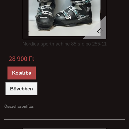
Nordica sportmachine 85 sícipő 255-11
28 900 Ft‎
Kosárba
Bővebben
Összehasonlítás