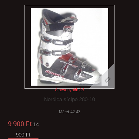
Alacsonyabb ár!
Nordica sícipő 280-10
Méret:42-43
9 900 Ft‎
14
900 Ft‎