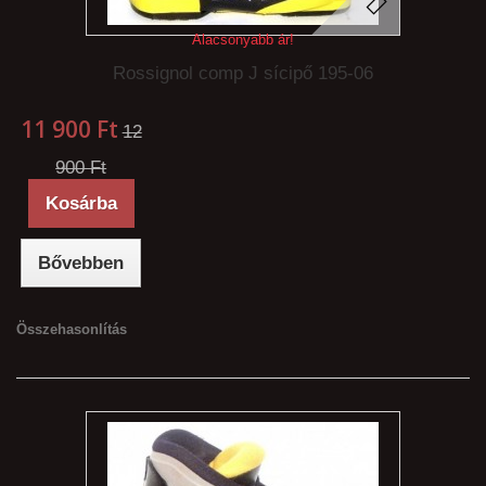
Alacsonyabb ár!
Rossignol comp J sícipő 195-06
11 900 Ft‎
12
900 Ft‎
Kosárba
Bővebben
Összehasonlítás