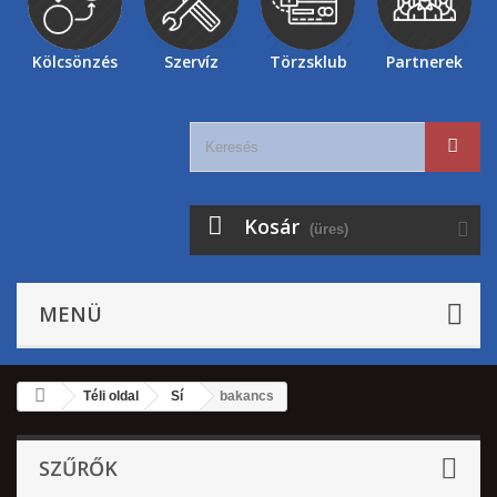
Kölcsönzés
Szervíz
Törzsklub
Partnerek
Kosár
(üres)
MENÜ
Téli oldal
Sí
bakancs
SZŰRŐK