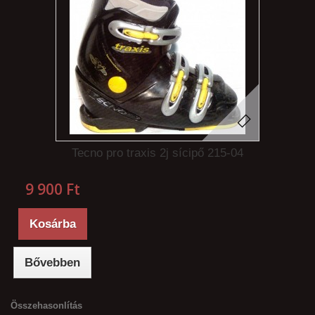
Tecno pro traxis 2j sícipő 215-04
9 900 Ft‎
Kosárba
Bővebben
Összehasonlítás