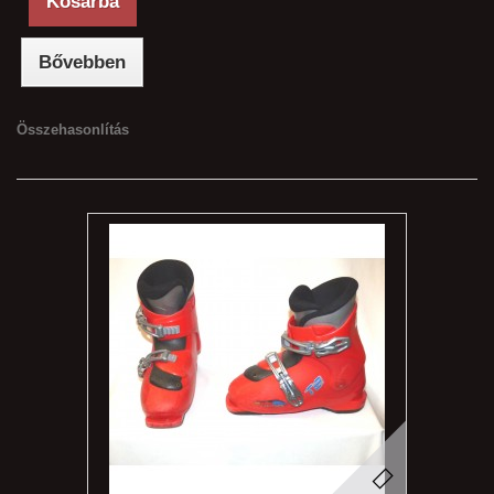
Kosárba
Bővebben
Összehasonlítás