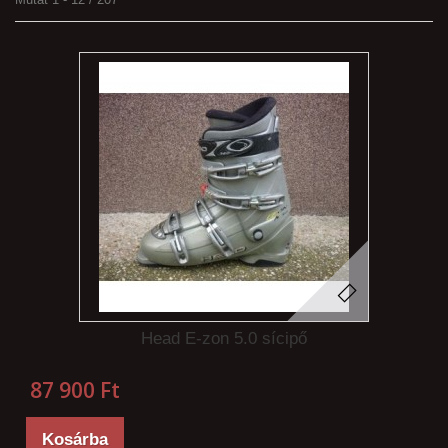
Head E-zon 5.0 sícipő
87 900 Ft‎
Kosárba