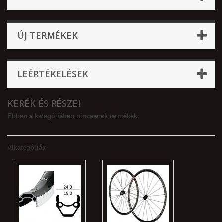
ÚJ TERMÉKEK
LEÉRTÉKELÉSEK
KERÉK ÉS RÉSZEI
Ebben a kategóriában nincsenek termékek.
Alkategóriák