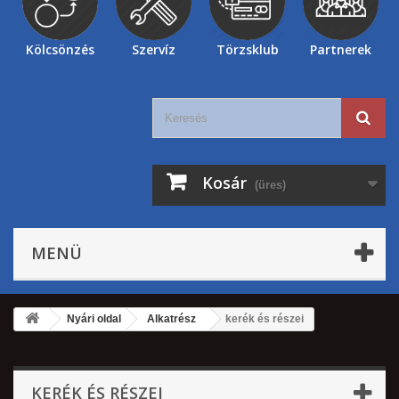
Kölcsönzés
Szervíz
Törzsklub
Partnerek
Kosár
(üres)
MENÜ
Nyári oldal
Alkatrész
kerék és részei
KERÉK ÉS RÉSZEI