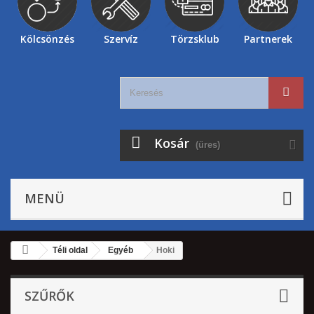
Kölcsönzés
Szervíz
Törzsklub
Partnerek
Kosár
(üres)
MENÜ
Téli oldal
Egyéb
Hoki
SZŰRŐK