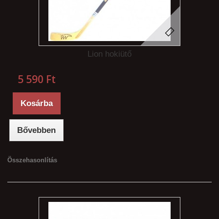
Lion hokiütő
5 590 Ft‎
Kosárba
Bővebben
Összehasonlítás