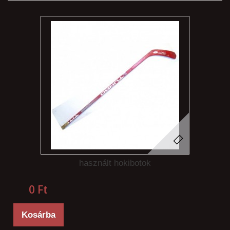
használt hokibotok
0 Ft‎
Kosárba