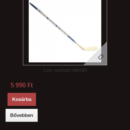
Lion spartan hokiütő
5 990 Ft‎
Kosárba
Bővebben