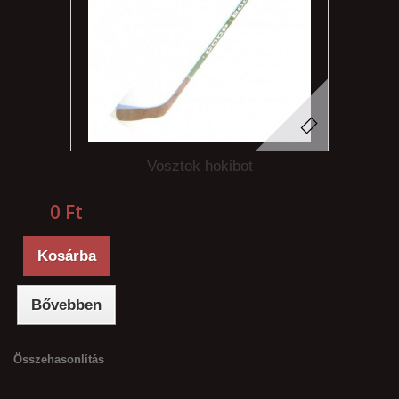
Vosztok hokibot
0 Ft‎
Kosárba
Bővebben
Összehasonlítás