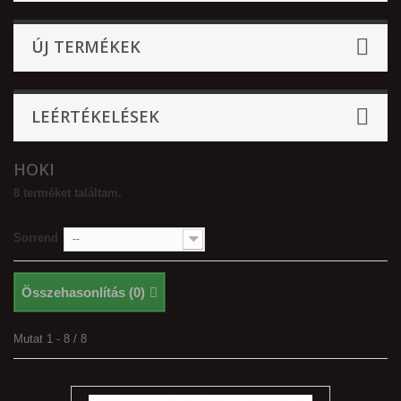
ÚJ TERMÉKEK
LEÉRTÉKELÉSEK
HOKI
8 terméket találtam.
Sorrend
--
Összehasonlítás (
0
)
Mutat 1 - 8 / 8