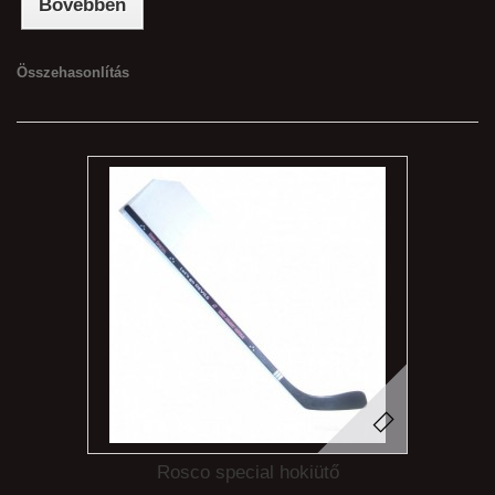
Bővebben
Összehasonlítás
Rosco special hokiütő