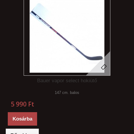
Bauer vapor select hokiütő
147 cm. balos
5 990 Ft‎
Kosárba