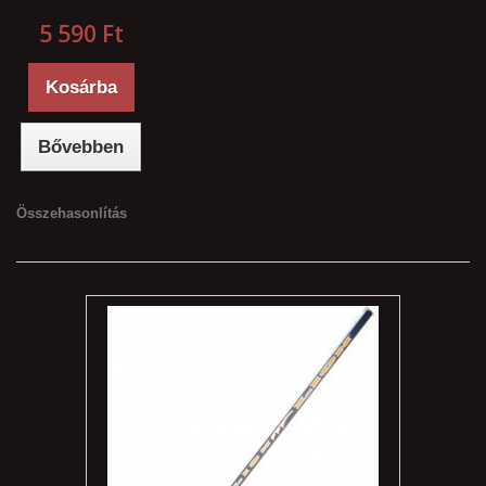
5 590 Ft‎
Kosárba
Bővebben
Összehasonlítás