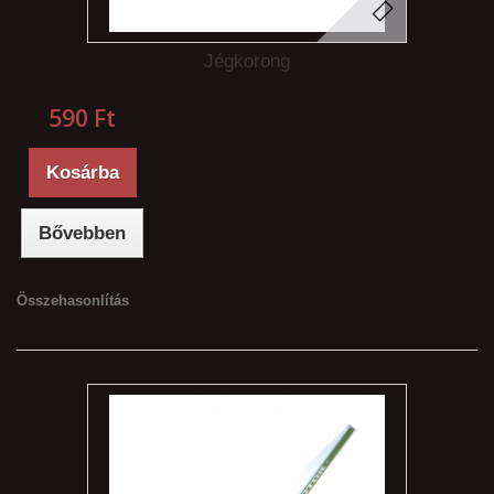
Jégkorong
590 Ft‎
Kosárba
Bővebben
Összehasonlítás