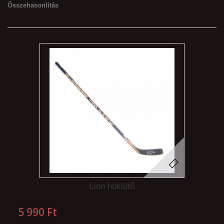
Összehasonlítás
Lion hokiütő
5 990 Ft‎