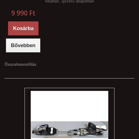
hibátlan, újszerű állapotban
9 990 Ft‎
Kosárba
Bővebben
Összehasonlítás