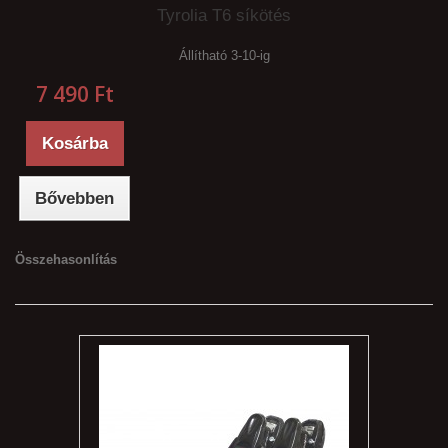
Tyrolia T6 síkötés
Állítható 3-10-ig
7 490 Ft‎
Kosárba
Bővebben
Összehasonlítás