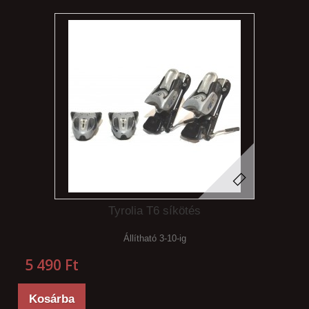
Tyrolia T6 síkötés
Állítható 3-10-ig
5 490 Ft‎
Kosárba