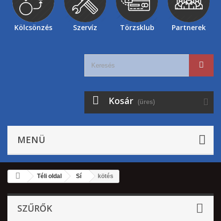
Kölcsönzés
Szervíz
Törzsklub
Partnerek
Kosár
(üres)
MENÜ
Téli oldal
Sí
kötés
SZŰRŐK