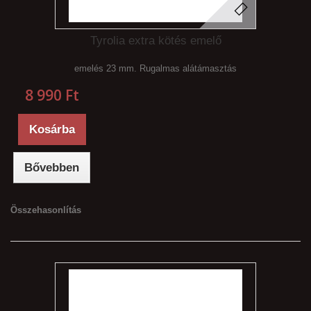
Tyrolia extra kötés emelő
emelés 23 mm. Rugalmas alátámasztás
8 990 Ft‎
Kosárba
Bővebben
Összehasonlítás