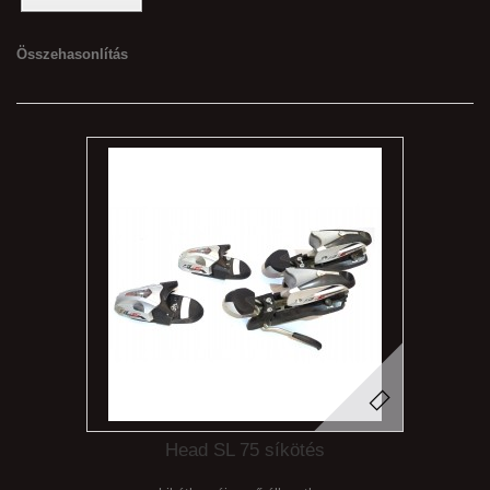
Összehasonlítás
Head SL 75 síkötés