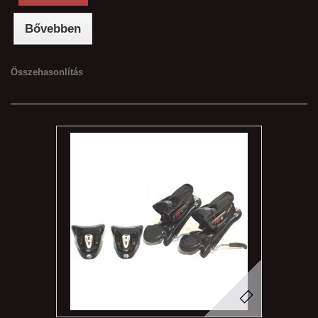
Bővebben
Összehasonlítás