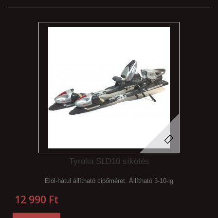
Tyrolia SLD10 síkötés
Elöl-hátul állítható cipőméret. Állítható 3-10-ig
12 990 Ft‎