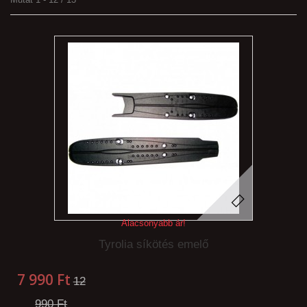
Alacsonyabb ár!
Tyrolia síkötés emelő
7 990 Ft‎
12
990 Ft‎