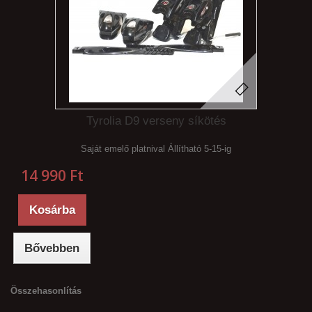
Tyrolia D9 verseny síkötés
Saját emelő platnival Állítható 5-15-ig
14 990 Ft‎
Kosárba
Bővebben
Összehasonlítás