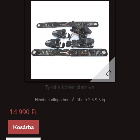
Tyrolia kötés platnival
Hibátlan állapotban. Állítható:2,5-9,5-ig
14 990 Ft‎
Kosárba