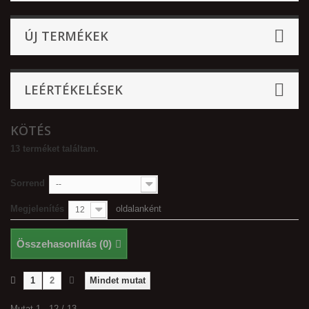
ÚJ TERMÉKEK
LEÉRTÉKELÉSEK
KÖTÉS
13 terméket találtam.
Sorrend
--
Megjelenítés
oldalanként
12
Összehasonlítás (
0
)
1
2
Mindet mutat
Mutat 1 - 12 / 13