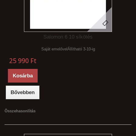
Salomon 6 10 síkötés
Saját emelővelÁllítható 3-10-ig
25 990 Ft‎
Kosárba
Bővebben
Összehasonlítás