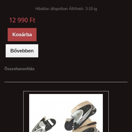
Hibátlan állapotban Állítható: 3-10-ig
12 990 Ft‎
Kosárba
Bővebben
Összehasonlítás