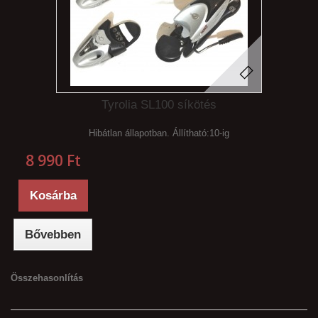
Tyrolia SL100 síkötés
Hibátlan állapotban. Állítható:10-ig
8 990 Ft‎
Kosárba
Bővebben
Összehasonlítás