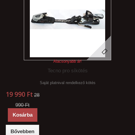
Alacsonyabb ár!
Tecno pro síkötés
Saját platnival rendelkező kötés
19 990 Ft‎
28
990 Ft‎
Kosárba
Bővebben