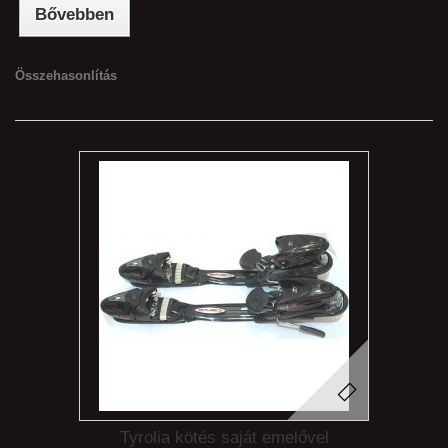
Bővebben
Összehasonlítás
Tyrolia kötés saját emelővel