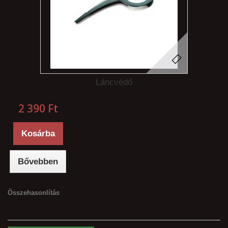
Láncvédő
2 390 Ft‎
Kosárba
Bővebben
Összehasonlítás