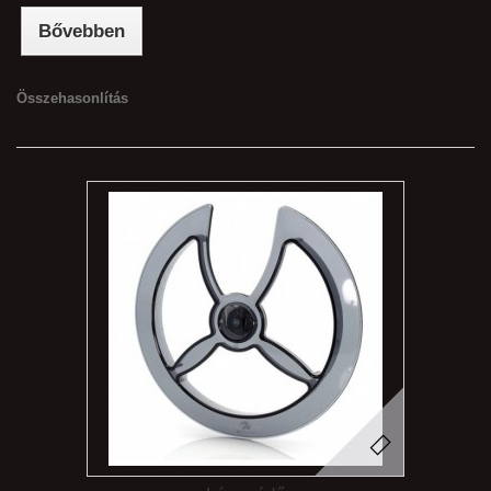
Bővebben
Összehasonlítás