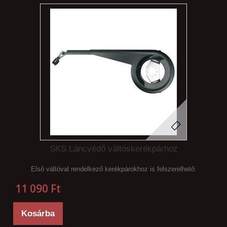
SKS Láncvédő váltóskerékpárhoz
Első váltóval rendelkező kerékpárokhoz is felszerelhető.
11 090 Ft‎
Kosárba