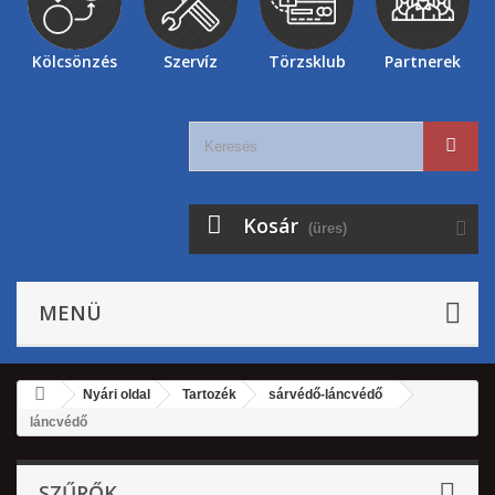
Kölcsönzés
Szervíz
Törzsklub
Partnerek
Kosár
(üres)
MENÜ
Nyári oldal
Tartozék
sárvédő-láncvédő
láncvédő
SZŰRŐK