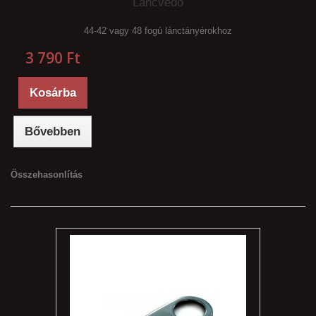
Láncvédő
44-42 vagy 48 fogú lánctányérokhoz
3 790 Ft‎
Kosárba
Bővebben
Összehasonlítás