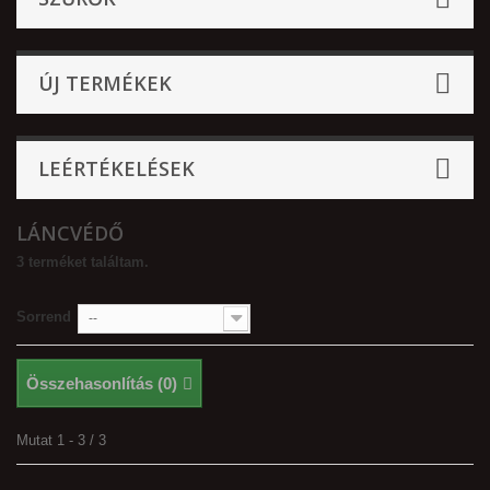
ÚJ TERMÉKEK
LEÉRTÉKELÉSEK
LÁNCVÉDŐ
3 terméket találtam.
Sorrend
--
Összehasonlítás (
0
)
Mutat 1 - 3 / 3