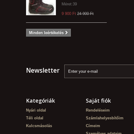
Méret:39
9 900 Ft‎
24 900 Ft‎
Minden leértékelés
Newsletter
Kategóriák
Saját fiók
Nyári oldal
Rendeléseim
Téli oldal
Számlahelyesbítőim
Kulcsmásolás
Címeim
Személyes adataim