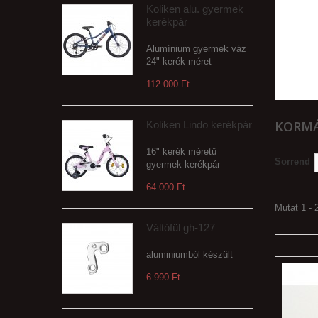
Koliken alu. gyermek
kerékpár
Alumínium gyermek váz
24" kerék méret
112 000 Ft‎
KORMÁ
Koliken Lindo kerékpár
16" kerék méretű
Sorrend
gyermek kerékpár
64 000 Ft‎
Mutat 1 - 2
Váltófül gh-127
aluminiumból készült
6 990 Ft‎