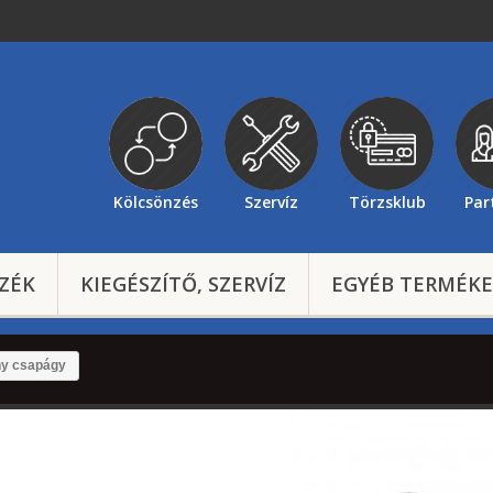
Kölcsönzés
Szervíz
Törzsklub
Par
ZÉK
KIEGÉSZÍTŐ, SZERVÍZ
EGYÉB TERMÉK
y csapágy