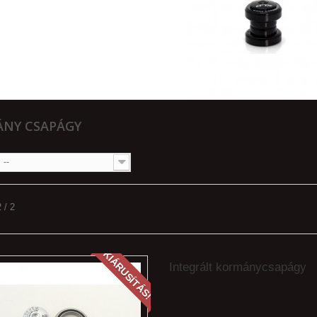
NY CSAPÁGY
--
 / 2
KIÁRUSÍTÁS!
Integrált kormánycsapágy