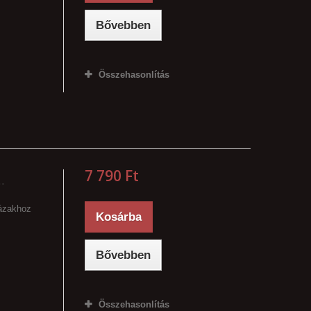
Bővebben
Összehasonlítás
7 790 Ft‎
..
vázakhoz
Kosárba
Bővebben
Összehasonlítás