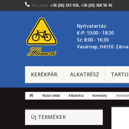
Hívj most:
+36 (26) 323 936, +36 (20) 368 56 42
Nyitvatartás:
K-P: 10:00 - 18:30
Sz: 8:00 - 16:30
Vasárnap, Hétfő: Zárva
KERÉKPÁR.
ALKATRÉSZ
TARTO
Nyári oldal
Alkatrész
kormány
kormán
ÚJ TERMÉKEK