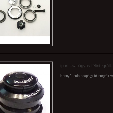
ipari csapágyas félintegrált.
Könnyű, erős csapágy félintegrált 