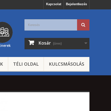
Kapcsolat
Bejelentkezés
Kosár
(üres)
tnerek
EK
TÉLI OLDAL
KULCSMÁSOLÁS