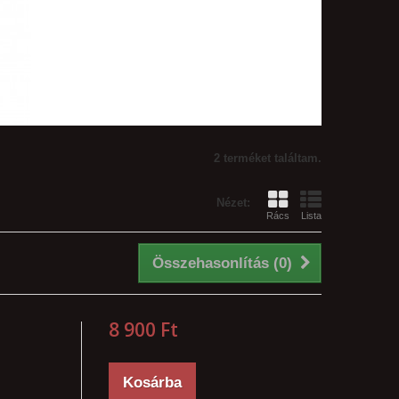
2 terméket találtam.
Nézet:
Rács
Lista
Összehasonlítás (
0
)
8 900 Ft‎
Kosárba