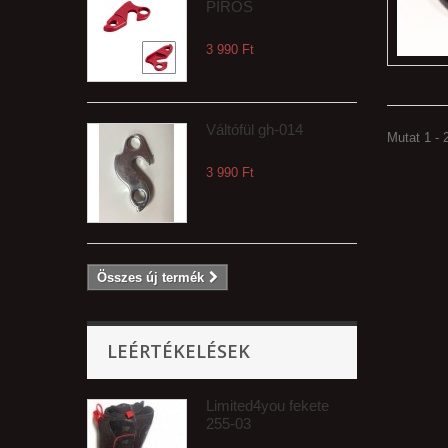
PIROS
3 990 Ft‎
Váltófül gh-014
Mutat 1 - 2
3 990 Ft‎
Összes új termék
LEÉRTÉKELÉSEK
Limited4you fekete
255-03