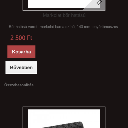
Markolat bőr hatású
Bőr hatású varrott markolat barna színű, 140 mm tenyértámaszos.
2 500 Ft‎
Kosárba
Bővebben
Összehasonlítás