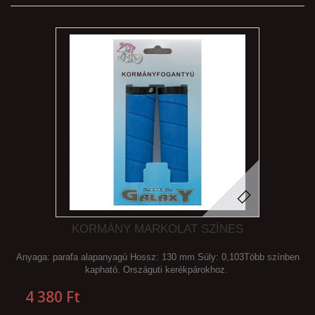
KORMÁNY MARKOLAT SZÍNES
Anyaga: parafa alapanyagú Hossz: 130 mm Súly: 0,103Több színben
kapható. Országuti kerékpárokhoz.
4 380 Ft‎