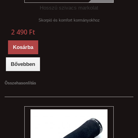
Hosszú szivacs markolat
Skorpió és komfort kormányokhoz
2 490 Ft‎
Kosárba
Bővebben
Összehasonlítás