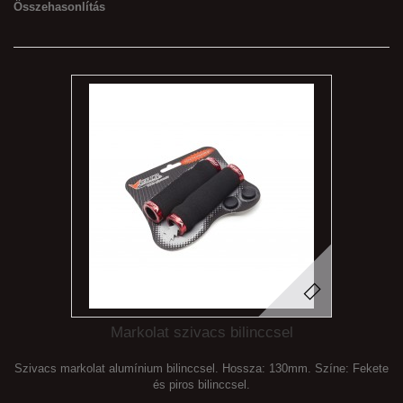
Összehasonlítás
Markolat szivacs bilinccsel
Szivacs markolat alumínium bilinccsel. Hossza: 130mm. Színe: Fekete
és piros bilinccsel.