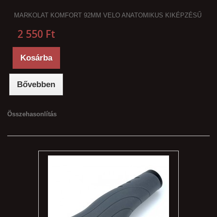
MARKOLAT KOMFORT 92MM VELO ANATOMIKUS KIKÉPZÉSŰ
2 550 Ft‎
Kosárba
Bővebben
Összehasonlítás