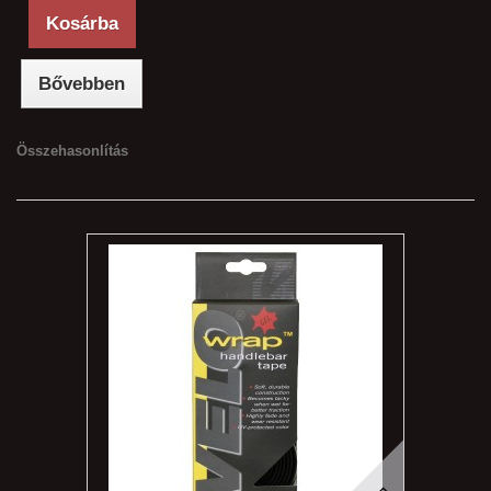
Kosárba
Bővebben
Összehasonlítás