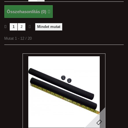
Összehasonlítás (
0
)
1
2
Mindet mutat
Mutat 1 - 12 / 20