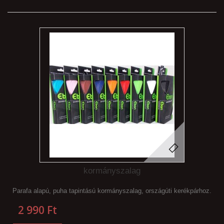
kormányszalag
Parafa alapú, puha tapintású kormányszalag, országúti kerékpárhoz.
2 990 Ft‎