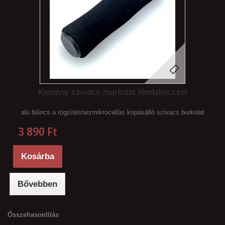
Kemény szivacs markolat fémbilinccsel
alu bilincs a rögzítéshezmikrocellás kopásálló szivacs burkolat
3 890 Ft‎
Kosárba
Bővebben
Összehasonlítás