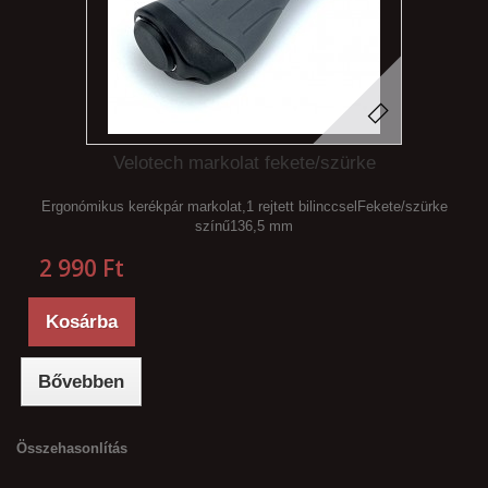
Velotech markolat fekete/szürke
Ergonómikus kerékpár markolat,1 rejtett bilinccselFekete/szürke
színű136,5 mm
2 990 Ft‎
Kosárba
Bővebben
Összehasonlítás