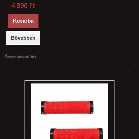
4 890 Ft‎
Kosárba
Bővebben
Összehasonlítás