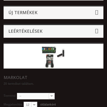
ÚJ TERMÉKEK
LEÉRTÉKELÉSEK
MARKOLAT
20 terméket találtam.
Sorrend
--
Megjelenítés
oldalanként
12