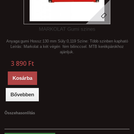
MARKOLAT Gumi szines
Anyaga:gumi Hossz:130 mm Súly:0,119 Színe: Több szinben kapható
Leírás: Markolat a két végén fém bilinccsel. MTB kerékpárokhoz
ajánljuk.
3 890 Ft‎
Kosárba
Bővebben
Összehasonlítás