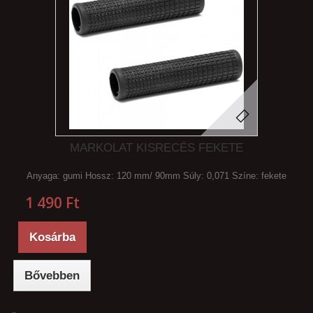
MARKOLAT KISRECÉS FEKETE
Anyaga: gumi Hossz: 120 mm/ 90mm Súly: 0,071 Színe: fekete
1 490 Ft‎
Kosárba
Bővebben