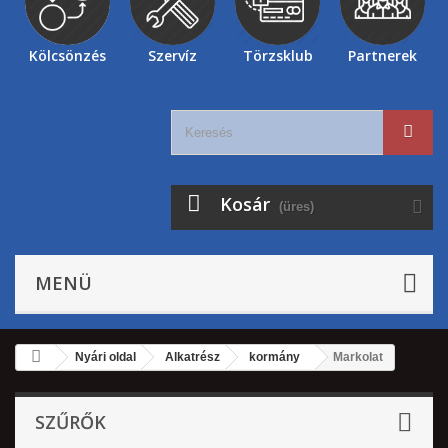
Kölcsönzés
Szervíz
Törzsklub
Partnerek
Kosár
(üres)
MENÜ
Nyári oldal
Alkatrész
kormány
Markolat
SZŰRŐK