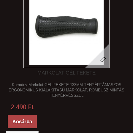
MARKOLAT GÉL FEKETE
Kormány Markolat GÉL FEKETE 133MM TENYÉRTÁMASZOS
ERGONÓMIKUS KIALAKÍTÁSÚ MARKOLAT, ROMBUSZ MINTÁS
TENYÉRRÉSSZEL
2 490 Ft‎
Kosárba