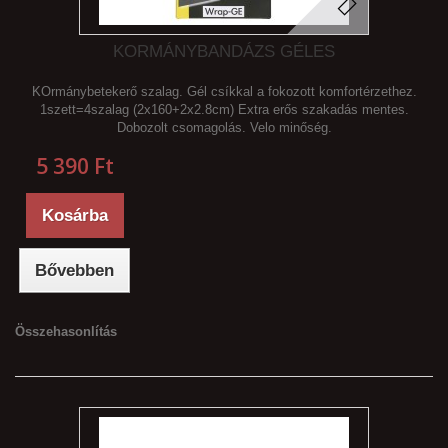
KORMÁNYBANDÁZS GÉLES
KOrmánybetekerő szalag. Gél csíkkal a fokozott komfortérzethez.
1szett=4szalag (2x160+2x2.8cm) Extra erős szakadás mentes.
Dobozolt csomagolás. Velo minőség.
5 390 Ft‎
Kosárba
Bővebben
Összehasonlítás