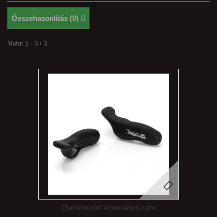
Összehasonlítás (
0
)
Mutat 1 - 3 / 3
Gumirozott kormányszarv