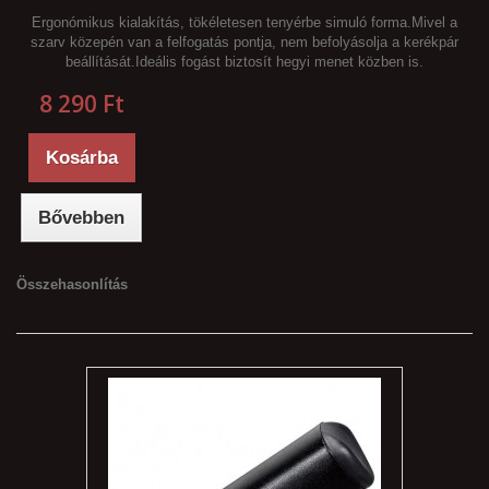
Ergonómikus kialakítás, tökéletesen tenyérbe simuló forma.Mivel a
szarv közepén van a felfogatás pontja, nem befolyásolja a kerékpár
beállítását.Ideális fogást biztosít hegyi menet közben is.
8 290 Ft‎
Kosárba
Bővebben
Összehasonlítás