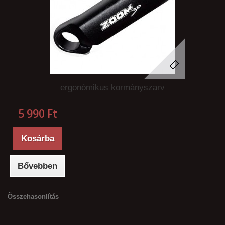
ergonómikus kormányszarv
5 990 Ft‎
Kosárba
Bővebben
Összehasonlítás