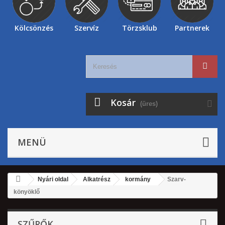
Kölcsönzés
Szervíz
Törzsklub
Partnerek
Kosár
(üres)
MENÜ
Nyári oldal
Alkatrész
kormány
Szarv-
könyöklő
SZŰRŐK