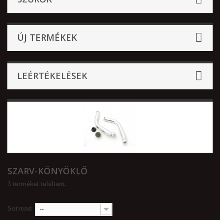
ÚJ TERMÉKEK
LEÉRTÉKELÉSEK
SZARV-KÖNYÖKLŐ
3 terméket találtam.
Sorrend
--