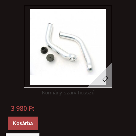
Kormány szarv hosszú
3 980 Ft‎
Kosárba