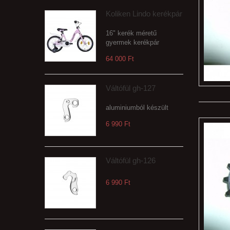
Koliken Lindo kerékpár
16" kerék méretű
gyermek kerékpár
64 000 Ft‎
Váltófül gh-127
aluminiumból készült
6 990 Ft‎
Váltófül gh-126
6 990 Ft‎