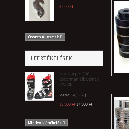
3 990 Ft‎
Összes új termék
LEÉRTÉKELÉSEK
Nordica pro 100
doberman síbakancs
245-08
Méret: 24,5 (37)
13 900 Ft‎
17 900 Ft‎
Minden leértékelés