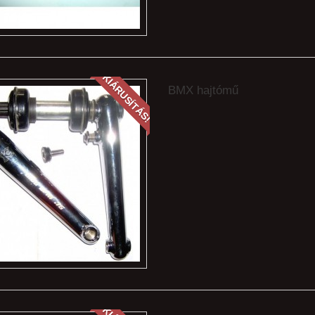
KIÁRUSÍTÁS!
BMX hajtómű