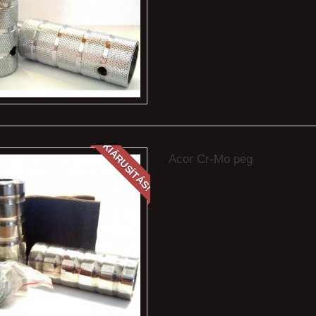
KIÁRUSÍTÁS!
Acor Cr-Mo peg