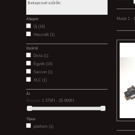
Bekapcsolt szűrők:
Mutat 1 - 
Állapot
Új
(16)
Használt
(1)
Gyártó
Dicta
(1)
Egyéb
(14)
Saccon
(1)
XLC
(1)
Ár
Árszint:
1 375Ft‎ - 25 900Ft‎
Típus
platform
(1)