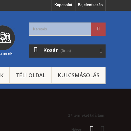
Kapcsolat
Bejelentkezés
Kosár
(üres)
tnerek
EK
TÉLI OLDAL
KULCSMÁSOLÁS
17 terméket találtam.
Nézet: