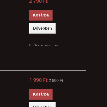
2 790 Ft‎
Kosárba
Bővebben
Összehasonlítás
1 990 Ft‎
2 890 Ft‎
Kosárba