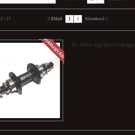
12 / 17
Előző
1
2
Következő
KIÁRUSÍTÁS!
B+ hátsó agy ipari csapágy