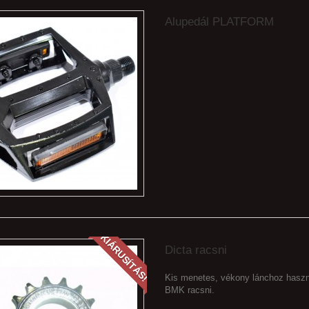
Alupedál PLATFORM
KIÁRUSÍTÁS!
Dicta racsni
Kis menetes, vékony lánchoz haszn
BMK racsni.