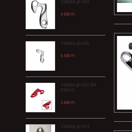
Váltófül gh-033
4 590 Ft‎
Váltófül gh-026
6 590 Ft‎
Váltófül gh-022 B6
PIROS
3 990 Ft‎
Váltófül gh-014