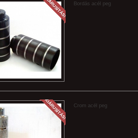
KIÁRUSÍTÁS!
Bordás acél peg
KIÁRUSÍTÁS!
Crom acél peg