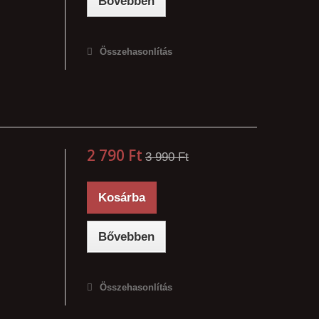
Bővebben
Összehasonlítás
2 790 Ft‎
3 990 Ft‎
Kosárba
Bővebben
Összehasonlítás