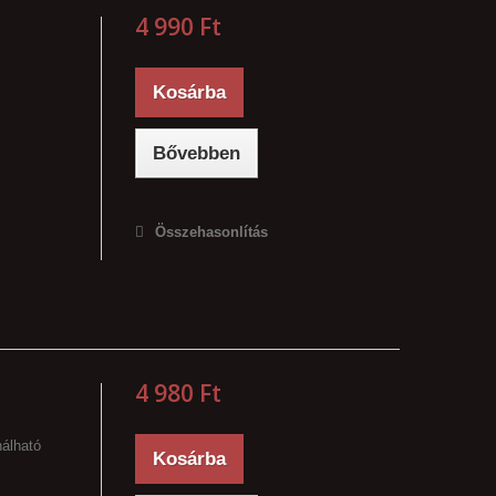
4 990 Ft‎
Kosárba
Bővebben
Összehasonlítás
4 980 Ft‎
álható
Kosárba