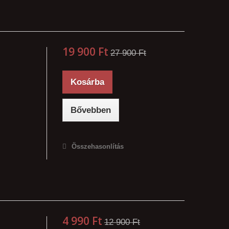
19 900 Ft‎
27 900 Ft‎
Kosárba
Bővebben
Összehasonlítás
4 990 Ft‎
12 900 Ft‎