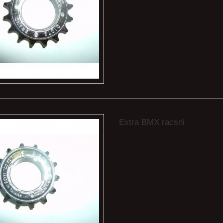
Extra BMX racsni