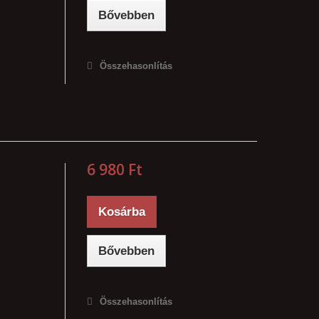
Bővebben
Összehasonlítás
6 980 Ft‎
Kosárba
Bővebben
Összehasonlítás