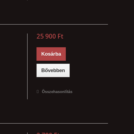
25 900 Ft‎
Kosárba
Bővebben
Összehasonlítás