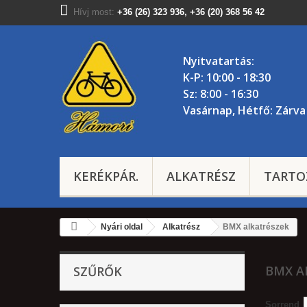
Hívj most:
+36 (26) 323 936, +36 (20) 368 56 42
Nyitvatartás:
K-P: 10:00 - 18:30
Sz: 8:00 - 16:30
Vasárnap, Hétfő: Zárva
KERÉKPÁR.
ALKATRÉSZ
TARTO
Nyári oldal
Alkatrész
BMX alkatrészek
BMX A
SZŰRŐK
Sorrend