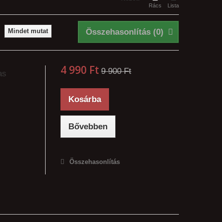
Rács
Lista
Mindet mutat
Összehasonlítás (
0
)
4 990 Ft‎
9 900 Ft‎
as
Kosárba
Bővebben
Összehasonlítás