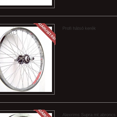
KIÁRUSÍTÁS!
Profi hátsó kerék
Alexrims Supra mt abroncs