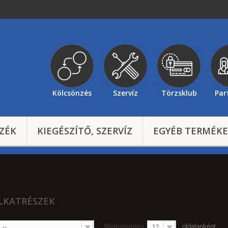
Kölcsönzés
Szervíz
Törzsklub
Par
ZÉK
KIEGÉSZÍTŐ, SZERVÍZ
EGYÉB TERMÉK
LKATRÉSZEK
Megjelenítés
oldalanként
--
12