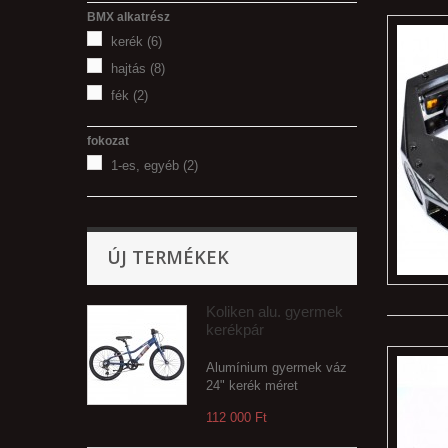
BMX alkatrész
kerék
(6)
hajtás
(8)
fék
(2)
fokozat
1-es, egyéb
(2)
ÚJ TERMÉKEK
Koliken alu. gyermek
kerékpár
Alumínium gyermek váz
24" kerék méret
112 000 Ft‎