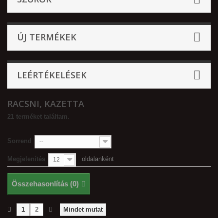
ÚJ TERMÉKEK
LEÉRTÉKELÉSEK
RACSNI, KAZETTA
21 terméket találtam.
Sorrend
--
Megjelenítés
oldalanként
12
Összehasonlítás (
0
)
1
2
Mindet mutat