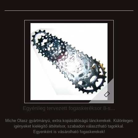
Egyénileg tervezett fogaskeréksor 8-s...
Miche Olasz gyártmányú, extra kopásállóságú lánckerekek. Különleges
igényeket kielégítő áttételsor, szabadon választható tagokkal.
Egyenként is vásárolható fogaskerekek!