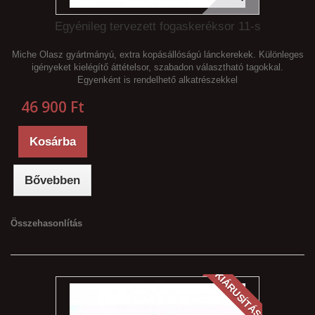
Egyénileg tervezett fogaskeréksor 11-s
Miche Olasz gyártmányú, extra kopásállóságú lánckerekek. Különleges
igényeket kielégítő áttételsor, szabadon választható tagokkal.
Egyenként is rendelhető alkatrészekkel
46 900 Ft‎
Kosárba
Bővebben
Összehasonlítás
KIÁRUSÍTÁS!