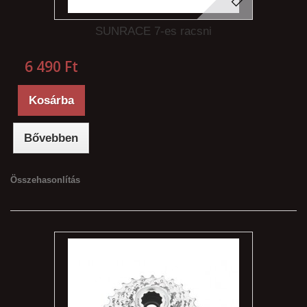
SUNRACE 7-es racsni
6 490 Ft‎
Kosárba
Bővebben
Összehasonlítás