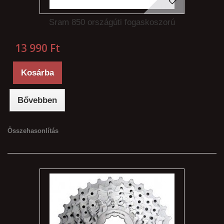
Sram 850 országúti fogaskoszorú
13 990 Ft‎
Kosárba
Bővebben
Összehasonlítás