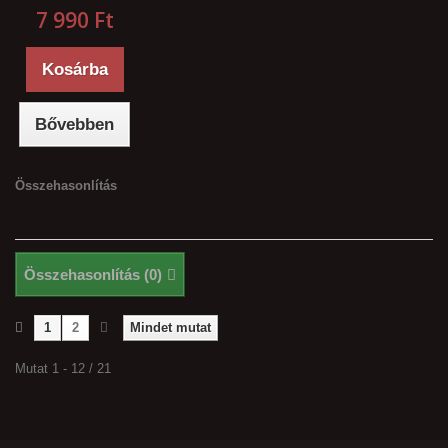
7 990 Ft‎
Kosárba
Bővebben
Összehasonlítás
Összehasonlítás (
0
)
1
2
Mindet mutat
Mutat 1 - 12 / 21