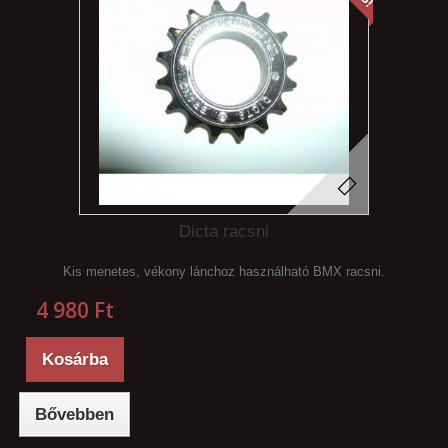
Dicta racsni
Kis menetes, vékony lánchoz használható BMX racsni.
4 980 Ft‎
Kosárba
Bővebben