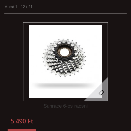
Mutat 1 - 12 / 21
Sunrace 6-os racsni
5 490 Ft‎