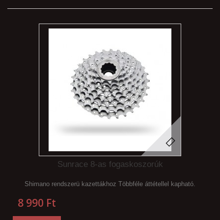
Sunrace 8-as fogaskoszorúk
Shimano rendszerü kazettákhoz Többféle áttétellel kapható.
8 990 Ft‎