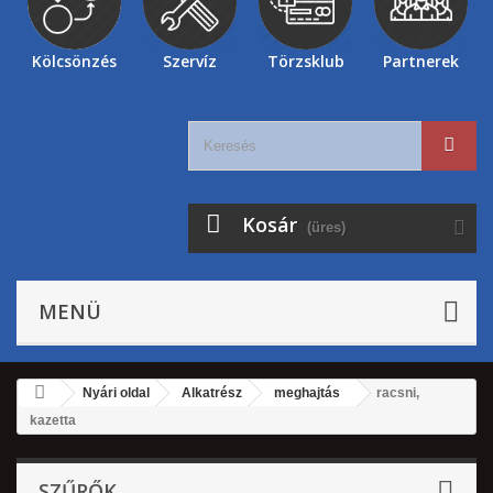
Kölcsönzés
Szervíz
Törzsklub
Partnerek
Kosár
(üres)
MENÜ
Nyári oldal
Alkatrész
meghajtás
racsni,
kazetta
SZŰRŐK