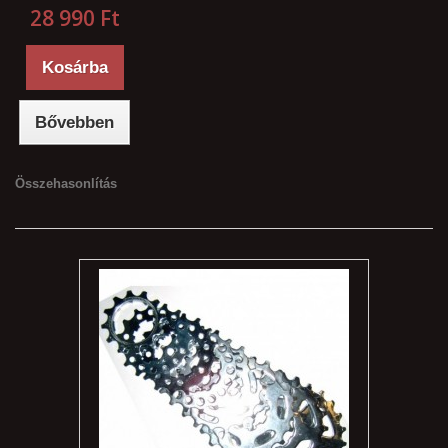
28 990 Ft‎
Kosárba
Bővebben
Összehasonlítás