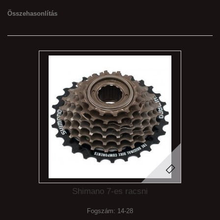
Összehasonlítás
Shimano 7-es racsni
Fogszám: 14-28