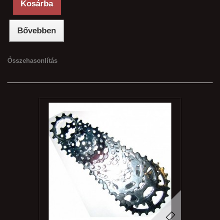
Kosárba
Bővebben
Összehasonlítás