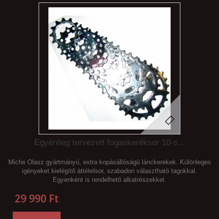
Egyénileg tervezett fogaskeréksor 10-s...
Miche Olasz gyártmányú, extra kopásállóságú lánckerekek. Különleges
igényeket kielégítő áttételsor, szabadon választható tagokkal.
Egyenként is rendelhető alkatrészekkel.
29 990 Ft‎