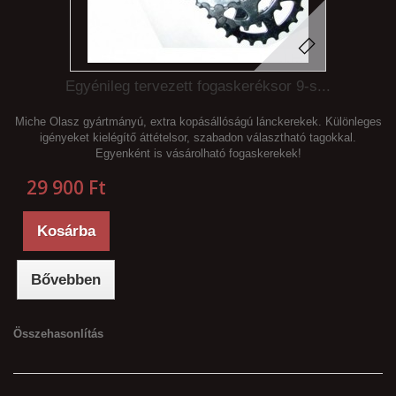
Egyénileg tervezett fogaskeréksor 9-s...
Miche Olasz gyártmányú, extra kopásállóságú lánckerekek. Különleges
igényeket kielégítő áttételsor, szabadon választható tagokkal.
Egyenként is vásárolható fogaskerekek!
29 900 Ft‎
Kosárba
Bővebben
Összehasonlítás