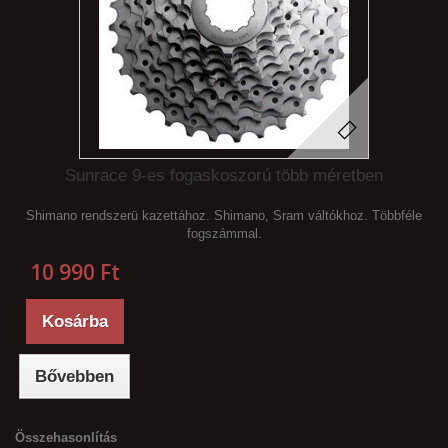
Sunrace 9-es fogaskoszorú több méretben
Shimano rendszerü kazettához. Shimano, Sram váltókhoz. Többféle
fogszámmal.
10 990 Ft‎
Kosárba
Bővebben
Összehasonlítás