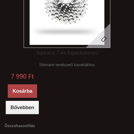
Sunrace 7-es fogaskoszorú
Shimano rendszerű kazettákhoz
7 990 Ft‎
Kosárba
Bővebben
Összehasonlítás