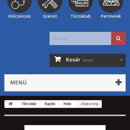
Kölcsönzés
Szervíz
Törzsklub
Partnerek
Kosár
(üres)
MENÜ
Téli oldal
Egyéb
Hoki
Jégkorong