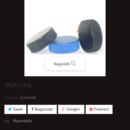
Nagyobb
Jégkorong
Feltétel:
Új termék
Tweet
Megosztás
Google+
Pinterest
Nyomtatás