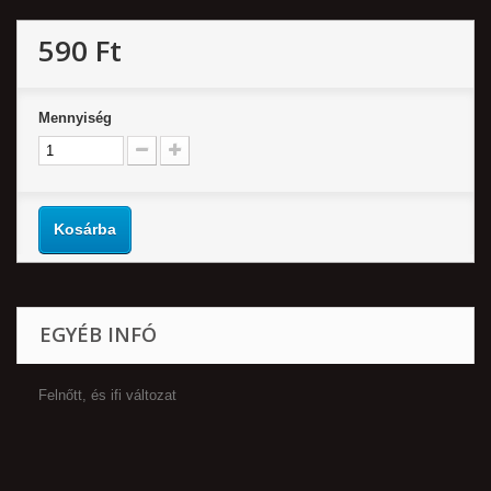
590 Ft‎
Mennyiség
Kosárba
EGYÉB INFÓ
Felnőtt, és ifi változat