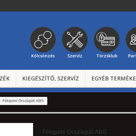
Kölcsönzés
Szervíz
Törzsklub
Par
ZÉK
KIEGÉSZÍTŐ, SZERVÍZ
EGYÉB TERMÉK
Fékgumi Országúti ABS
Fékgumi Országúti ABS