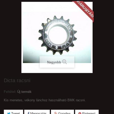
KIÁRUSÍTÁS!
Nagyobb
Dicta racsni
Feltétel:
Új termék
Kis menetes, vékony lánchoz használható BMK racsni.
Tweet
Megosztás
Google+
Pinterest