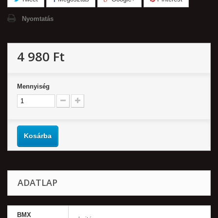
Nyomtatás
4 980 Ft‎
Mennyiség
Kosárba
ADATLAP
BMX