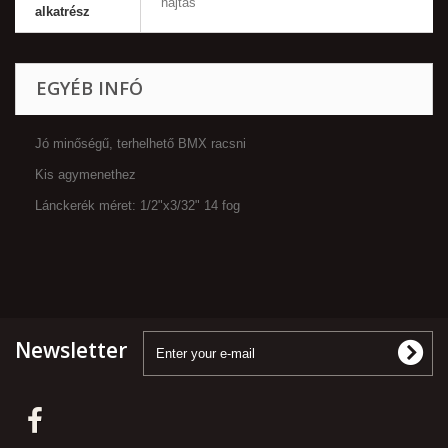
hajtás
alkatrész
EGYÉB INFÓ
Jó minőségű, terhelhető BMX racsni
Kis agymenethez
Lánckerék méret: 1/2"x3/32" 14 fog
Newsletter