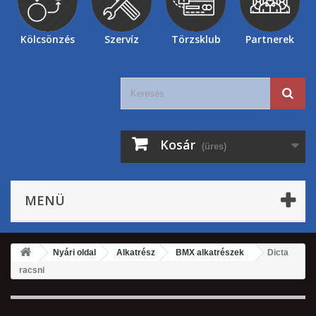
Kölcsönzés
Szervíz
Törzsklub
Partnerek
Kosár
(üres)
MENÜ
Nyári oldal
Alkatrész
BMX alkatrészek
Dicta
racsni