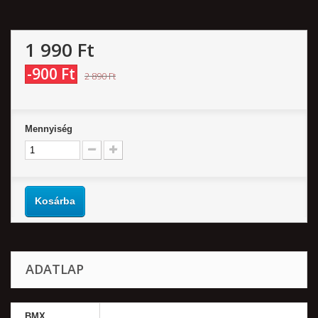
1 990 Ft‎
-900 Ft‎
2 890 Ft‎
Mennyiség
Kosárba
ADATLAP
BMX