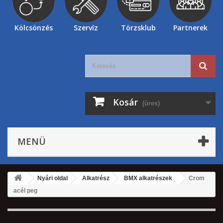
Kölcsönzés
Szervíz
Törzsklub
Partnerek
Kosár
(üres)
MENÜ
Nyári oldal
Alkatrész
BMX alkatrészek
Crom
acél peg