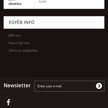
kerék
alkatrész
EGYÉB INFÓ
Ø38 mm.
Hossz:110 mm.
14mm-es tengelyhez
Newsletter