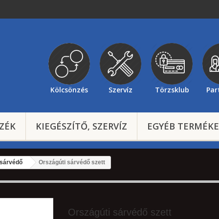
Kölcsönzés
Szervíz
Törzsklub
Par
ZÉK
KIEGÉSZÍTŐ, SZERVÍZ
EGYÉB TERMÉK
sárvédő
Országúti sárvédő szett
Országúti sárvédő szett