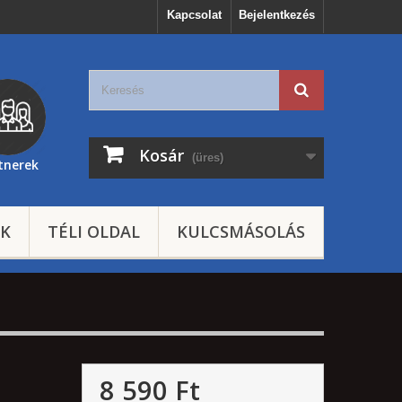
Kapcsolat
Bejelentkezés
Kosár
(üres)
tnerek
EK
TÉLI OLDAL
KULCSMÁSOLÁS
8 590 Ft‎