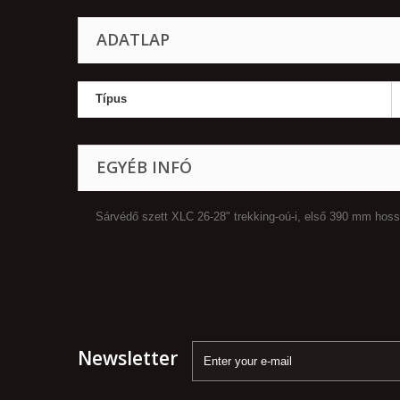
ADATLAP
Típus
EGYÉB INFÓ
Sárvédő szett XLC 26-28" trekking-oú-i, első 390 mm hos
Newsletter