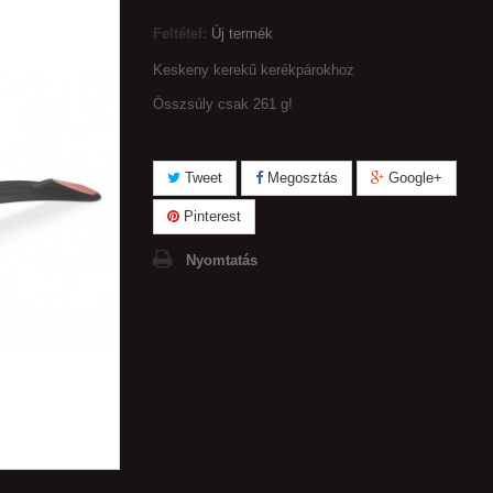
Feltétel:
Új termék
Keskeny kerekű kerékpárokhoz
Összsúly csak 261 g!
Tweet
Megosztás
Google+
Pinterest
Nyomtatás