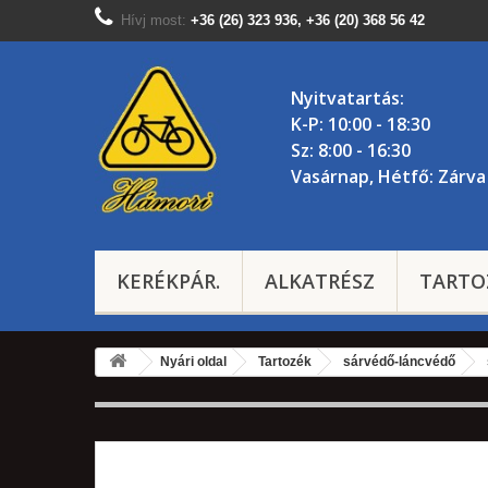
Hívj most:
+36 (26) 323 936, +36 (20) 368 56 42
Nyitvatartás:
K-P: 10:00 - 18:30
Sz: 8:00 - 16:30
Vasárnap, Hétfő: Zárva
KERÉKPÁR.
ALKATRÉSZ
TARTO
Nyári oldal
Tartozék
sárvédő-láncvédő