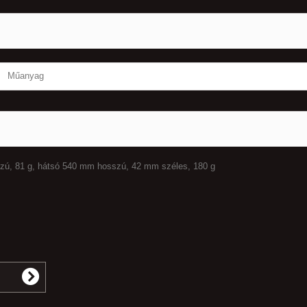
Műanyag
szú, 81 g, hátsó 540 mm hosszú, 42 mm széles, 180 g