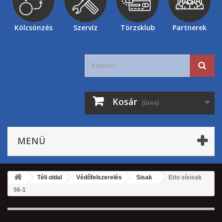
Kölcsönzés
Szervíz
Törzsklub
Partnerek
Kosár
(üres)
MENÜ
Téli oldal
Védőfelszerelés
Sisak
Etto sísisak
56-1