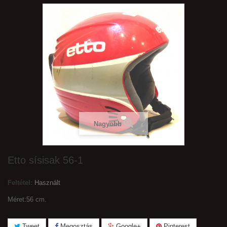
Nagyobb
Etto sísisak 56-1
Feltétel:
Használt
Méret:56 cm.
Tweet
Megosztás
Google+
Pinterest