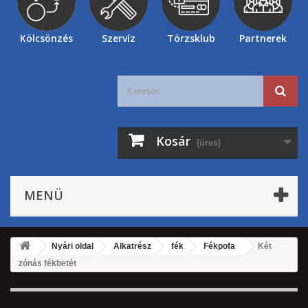
Kölcsönzés
Szervíz
Törzsklub
Partnerek
Kosár
(üres)
MENÜ
Nyári oldal
Alkatrész
fék
Fékpofa
Két
zónás fékbetét