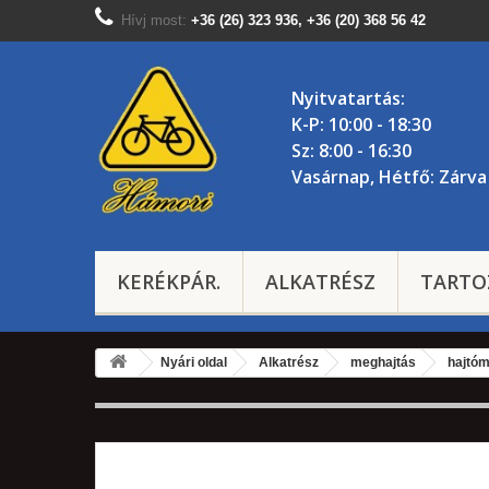
Hívj most:
+36 (26) 323 936, +36 (20) 368 56 42
Nyitvatartás:
K-P: 10:00 - 18:30
Sz: 8:00 - 16:30
Vasárnap, Hétfő: Zárva
KERÉKPÁR.
ALKATRÉSZ
TARTO
Nyári oldal
Alkatrész
meghajtás
hajtó