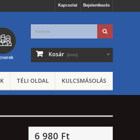
Kapcsolat
Bejelentkezés
Kosár
(üres)
tnerek
EK
TÉLI OLDAL
KULCSMÁSOLÁS
6 980 Ft‎