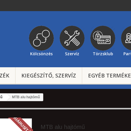
Kölcsönzés
Szervíz
Törzsklub
Par
ZÉK
KIEGÉSZÍTŐ, SZERVÍZ
EGYÉB TERMÉK
mű
MTB alu hajtómű
KIÁRUSÍTÁS!
MTB alu hajtómű