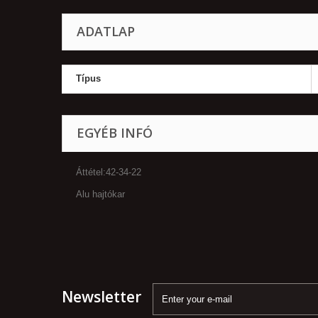
ADATLAP
Típus
EGYÉB INFÓ
Áttétel:42-34-22
Alu hajtókar
Newsletter