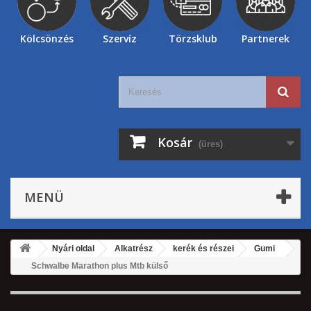
Kölcsönzés
Szervíz
Törzsklub
Partnerek
Kosár
(üres)
MENÜ
Nyári oldal
Alkatrész
kerék és részei
Gumi
Schwalbe Marathon plus Mtb külső