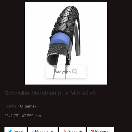
Nagyobb
Schwalbe Marathon plus Mtb külső
Feltétel:
Új termék
26x1,75" 47-559 mm.
Tweet
Megosztás
Google+
Pinterest