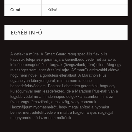
Gumi
Külső
EGYÉB INFÓ
A
defekt
a múlté. A
Smart Guard
réteg speciális flexibilis
kaucsuk felépítése garantálja a kiemelkedő védelmet az apró,
külsőbe berágódó éles tárgyak (üvegszilánk, fém) ellen. Még egy
rajzszöget sem lehet átszúrni rajta. A
SmartGuard
további előnye,
hogy nem növeli a gördülési ellenállást. A Marathon Plus
ugyanolyan könnyen gurul, mintha nem is lenne
benne
defekt
védelem. Fontos: Lehetetlen garantálni, hogy egy
külső
gumi
val nem lesz
defekt
ed, de a Marathon Plus-nak van a
legjobb védelme a mindennapos dolgokkal szemben mint az
üveg- vagy fémszilánk, a rajzszög, vagy csavarok.
Használj
gumi
nyomásmérőt, hogy megállapítsd a nyomást
benne, mert a
defekt
védelem miatt a hagyományos nagyujjal
megnyomós módszer nem működik.