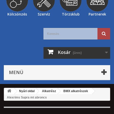
Kölcsönzés
Szervíz
Törzsklub
Partnerek
Kosár
(üres)
MENÜ
Nyári oldal
Alkatrész
BMX alkatrészek
Alexrims Supra mt abroncs