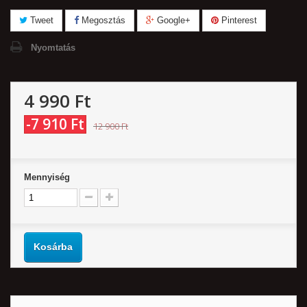
Tweet
Megosztás
Google+
Pinterest
Nyomtatás
4 990 Ft‎
-7 910 Ft‎
12 900 Ft‎
Mennyiség
Kosárba