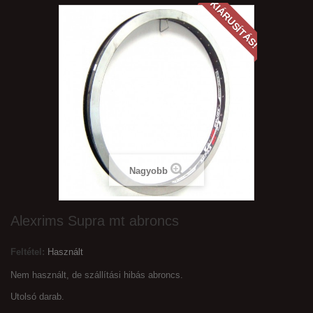
KIÁRUSÍTÁS!
Nagyobb
Alexrims Supra mt abroncs
Feltétel:
Használt
Nem használt, de szállítási hibás abroncs.
Utolsó darab.