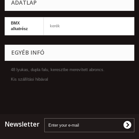
ADATLAP
BMX
kerék
alkatrész
EGYÉB INFÓ
48 lyukas, dupla falu, keresztbe merevített abroncs.
Kis szállítási hibával
Newsletter