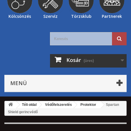
Kölcsönzés
Szervíz
Törzsklub
Partnerek
Kosár
(üres)
MENÜ
Téli oldal
Védőfelszerelés
Protektor
Spartan
Shield gerincvédő