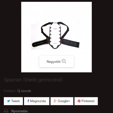
Nagyobb
Spartan Shield gerincvédő
Feltétel:
Új termék
Tweet
Megosztás
Google+
Pinterest
Nyomtatás