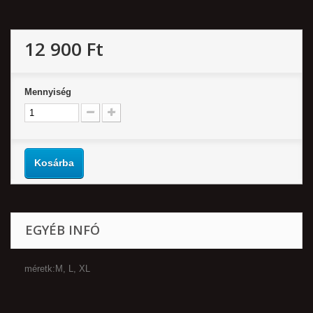
12 900 Ft‎
Mennyiség
Kosárba
EGYÉB INFÓ
méretk:M, L, XL