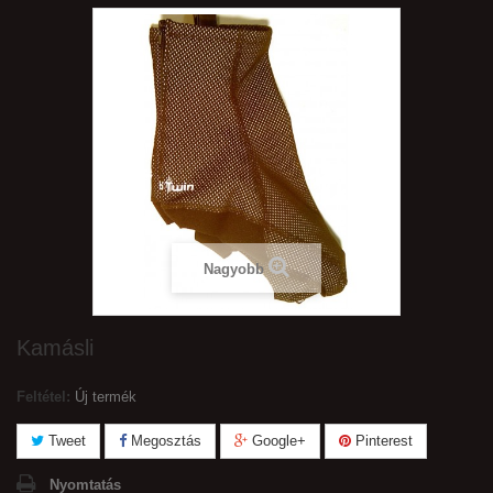
Nagyobb
Kamásli
Feltétel:
Új termék
Tweet
Megosztás
Google+
Pinterest
Nyomtatás