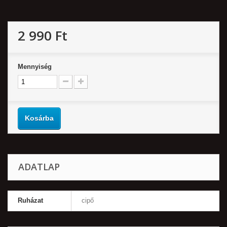
2 990 Ft‎
Mennyiség
Kosárba
ADATLAP
Ruházat
cipő