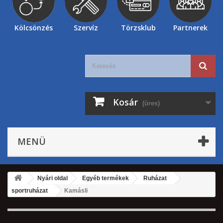
Kölcsönzés
Szervíz
Törzsklub
Partnerek
Kosár
(üres)
MENÜ
Nyári oldal
Egyéb termékek
Ruházat
sportruházat
Kamásli