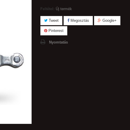
Feltétel:
Új termék
Tweet
Megosztás
Google+
Pinterest
Nyomtatás