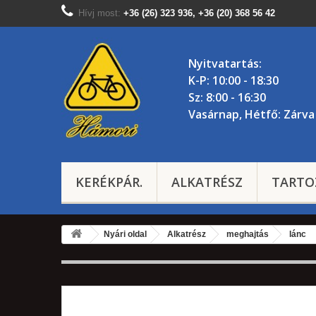
Hívj most:
+36 (26) 323 936, +36 (20) 368 56 42
Nyitvatartás:
K-P: 10:00 - 18:30
Sz: 8:00 - 16:30
Vasárnap, Hétfő: Zárva
KERÉKPÁR.
ALKATRÉSZ
TARTO
Nyári oldal
Alkatrész
meghajtás
lánc