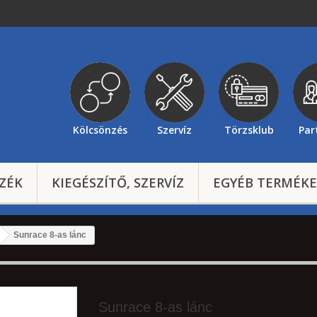
Kölcsönzés
Szervíz
Törzsklub
Par
ZÉK
KIEGÉSZÍTŐ, SZERVÍZ
EGYÉB TERMÉK
Sunrace 8-as lánc
Sunrace 8-as lánc