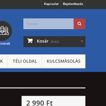
Kapcsolat
Bejelentkezés
Kosár
(üres)
tnerek
EK
TÉLI OLDAL
KULCSMÁSOLÁS
2 990 Ft‎