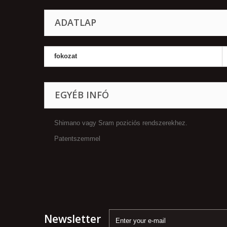
ADATLAP
fokozat
EGYÉB INFÓ
Shimano vagy Sram poziciós rendszerekhez.
Patentszemmel
Newsletter