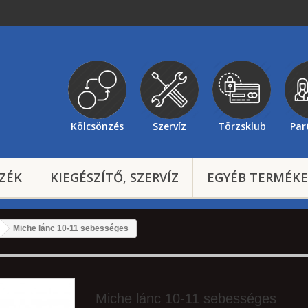
Kölcsönzés
Szervíz
Törzsklub
Par
ZÉK
KIEGÉSZÍTŐ, SZERVÍZ
EGYÉB TERMÉK
Miche lánc 10-11 sebességes
Miche lánc 10-11 sebességes