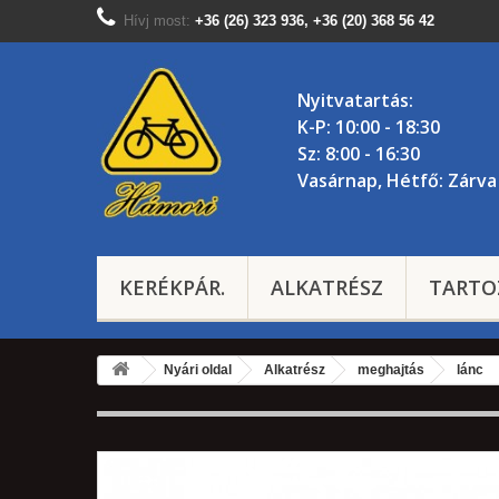
Hívj most:
+36 (26) 323 936, +36 (20) 368 56 42
Nyitvatartás:
K-P: 10:00 - 18:30
Sz: 8:00 - 16:30
Vasárnap, Hétfő: Zárva
KERÉKPÁR.
ALKATRÉSZ
TARTO
Nyári oldal
Alkatrész
meghajtás
lánc