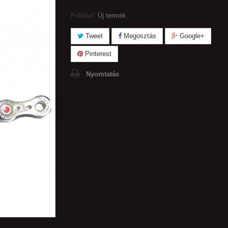
Feltétel:
Új termék
Tweet
Megosztás
Google+
Pinterest
Nyomtatás