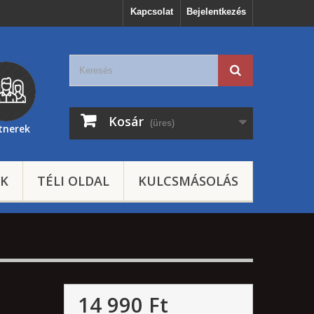
Kapcsolat
Bejelentkezés
Kosár
(üres)
tnerek
EK
TÉLI OLDAL
KULCSMÁSOLÁS
14 990 Ft‎