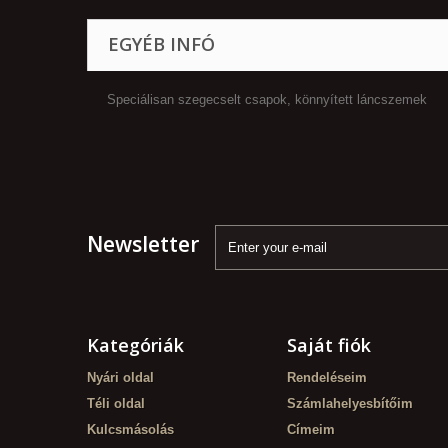
EGYÉB INFÓ
Speciálisan szegecselt csapok, könnyített láncszemek
Newsletter
Kategóriák
Saját fiók
Nyári oldal
Rendeléseim
Téli oldal
Számlahelyesbítőim
Kulcsmásolás
Címeim