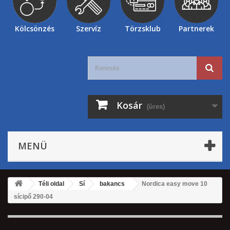
Kölcsönzés
Szervíz
Törzsklub
Partnerek
Kosár
(üres)
MENÜ
Téli oldal
Sí
bakancs
Nordica easy move 10
sícipő 290-04