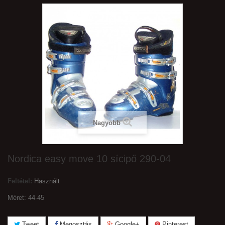
Nagyobb
Nordica easy move 10 sícipő 290-04
Feltétel:
Használt
Méret: 44-45
Tweet
Megosztás
Google+
Pinterest