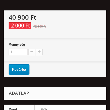
40 900 Ft‎
-2 000 Ft‎
42 900 Ft‎
Mennyiség
Kosárba
ADATLAP
Méret
36-37