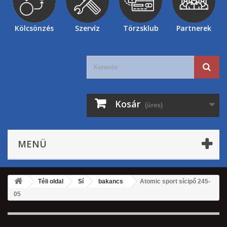
Kölcsönzés
Szervíz
Törzsklub
Partnerek
Kosár
(üres)
MENÜ
Téli oldal
Sí
bakancs
Atomic sport sícipő 245-
05