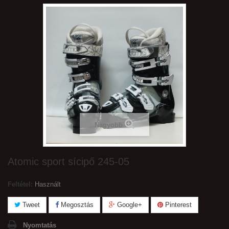
Nagyobb
Atomic sport sícipő 245-05
Feltétel:
Használt
Tweet
Megosztás
Google+
Pinterest
Nyomtatás