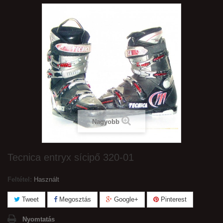
Nagyobb
Tecnica entryx sícipő 320-01
Feltétel:
Használt
Tweet
Megosztás
Google+
Pinterest
Nyomtatás