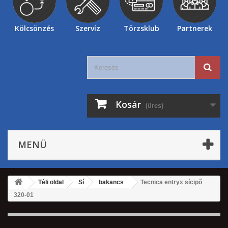
Kölcsönzés
Szervíz
Törzsklub
Partnerek
Kosár
(üres)
MENÜ
Téli oldal
Sí
bakancs
Tecnica entryx sícipő
320-01