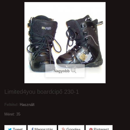
Nagyobb
Limited4you boardcipő 230-1
Feltétel:
Használt
Méret: 35
Tweet
Megosztás
Google+
Pinterest