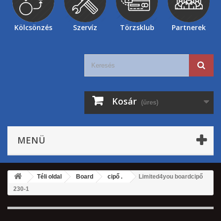
Kölcsönzés
Szervíz
Törzsklub
Partnerek
Kosár
(üres)
MENÜ
Téli oldal
Board
cipő .
Limited4you boardcipő
230-1