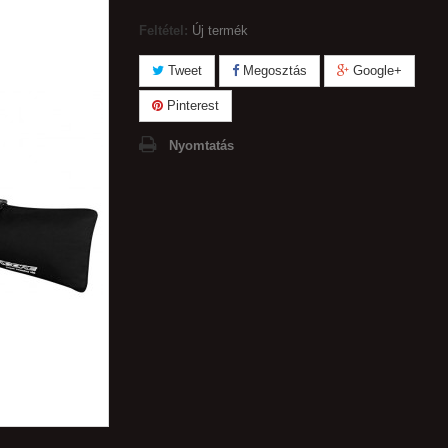
Feltétel:
Új termék
Tweet
Megosztás
Google+
Pinterest
Nyomtatás