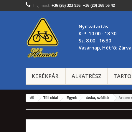
Hívj most:
+36 (26) 323 936, +36 (20) 368 56 42
Nyitvatartás:
K-P: 10:00 - 18:30
Sz: 8:00 - 16:30
Vasárnap, Hétfő: Zárva
KERÉKPÁR.
ALKATRÉSZ
TARTO
Téli oldal
Egyéb
táska, szállító
Arcore 