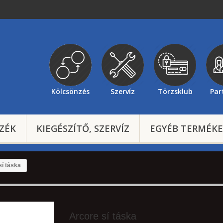
Kölcsönzés
Szervíz
Törzsklub
Par
ZÉK
KIEGÉSZÍTŐ, SZERVÍZ
EGYÉB TERMÉK
sí táska
Arcore sí táska