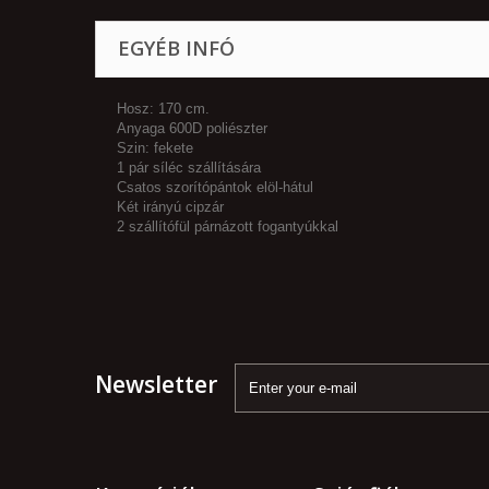
EGYÉB INFÓ
Hosz: 170 cm.
Anyaga 600D poliészter
Szin: fekete
1 pár síléc szállítására
Csatos szorítópántok elöl-hátul
Két irányú cipzár
2 szállítófül párnázott fogantyúkkal
Newsletter