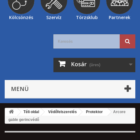
Kölcsönzés
Szervíz
Törzsklub
Partnerek
Kosár
(üres)
MENÜ
Téli oldal
Védőfelszerelés
Protektor
Arcore
gable gerincvédő