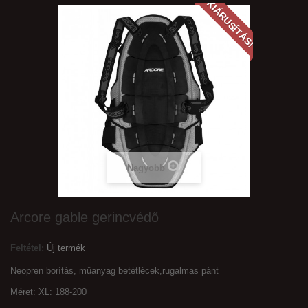
KIÁRUSÍTÁS!
Nagyobb
Arcore gable gerincvédő
Feltétel:
Új termék
Neopren borítás, műanyag betétlécek,rugalmas pánt
Méret: XL: 188-200