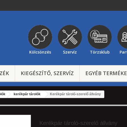
Kölcsönzés
Szervíz
Törzsklub
Par
ZÉK
KIEGÉSZÍTŐ, SZERVÍZ
EGYÉB TERMÉK
olók
kerékpár tárolók
Kerékpár tároló-szerelő állvány
Kerékpár tároló-szerelő állvány