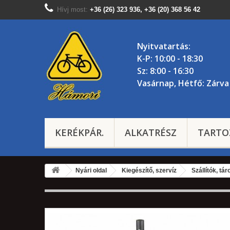
Hívj most:
+36 (26) 323 936, +36 (20) 368 56 42
Nyitvatartás:
K-P: 10:00 - 18:30
Sz: 8:00 - 16:30
Vasárnap, Hétfő: Zárva
KERÉKPÁR.
ALKATRÉSZ
TARTO
Nyári oldal
Kiegészítő, szervíz
Szállítók, tár