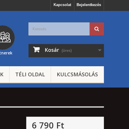
Kapcsolat
Bejelentkezés
Kosár
(üres)
tnerek
EK
TÉLI OLDAL
KULCSMÁSOLÁS
6 790 Ft‎