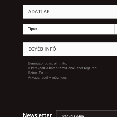
ADATLAP
Típus
EGYÉB INFÓ
Bemutató fogas, állítható.
A kerékpárt a hátsó támvillánál lehet rögzíteni.
Színe: Fekete.
Anyaga: acél + műanyag.
Newsletter