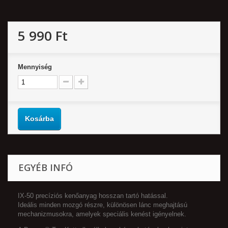
5 990 Ft‎
Mennyiség
Kosárba
EGYÉB INFÓ
IX-50 precíziós kenőanyag hosszan tartó hatással.
Ideális minden mozgó részre, különösen lánc meghajtású
mechanizmusokra, amelyek speciális kenést igényelnek.