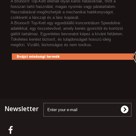
A Brunox® Top-Kett ellenáll olyan káros hatásoknak, mint a
hosszan tartó használat, magas nyomás vagy páratartalom.
Használatával megőrizhetjük a mechanikai hatékonyságot,
csökkenti a lánczajt és a lánc kopását.
A Brunox® Top-Kett egy egyedülálló koncentrátum Speedoline
adalékkal, egy összetevővel, amely kenés gyorsítót és korrózió
gátlót tartalmaz. Egyenletes bevonatot képez a kívánt felületen.
Tökéletes kenést biztosít, és tulajdonságait hosszú ideig
megőrzi. Vízálló, biztonságos és nem toxikus.
Newsletter