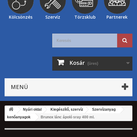
Kölcsönzés
Szervíz
Törzsklub
Partnerek
Kosár
(üres)
MENÜ
Nyári oldal
Kiegészítő, szervíz
Szervízanyag
kenőanyagok
Brunox lánc ápoló sray 400 ml.