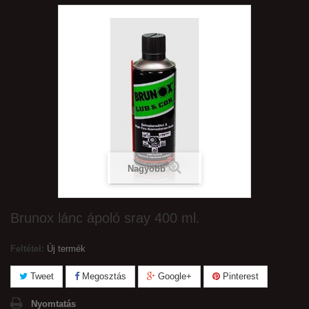
Nagyobb
Brunox lánc ápoló sray 400 ml.
Feltétel:
Új termék
Tweet
Megosztás
Google+
Pinterest
Nyomtatás