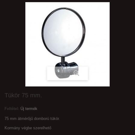
Nagyobb
Tükör 75 mm.
Feltétel:
Új termék
75 mm átmérőjű domború tükör.
Kormány végbe szerelhető