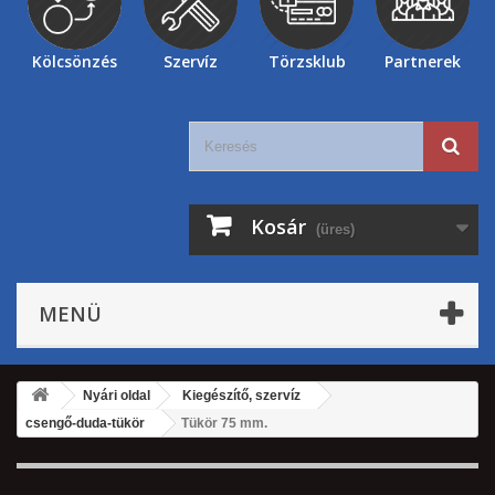
Kölcsönzés
Szervíz
Törzsklub
Partnerek
Kosár
(üres)
MENÜ
Nyári oldal
Kiegészítő, szervíz
csengő-duda-tükör
Tükör 75 mm.