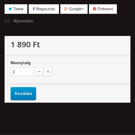
Tweet
Megosztás
Google+
Pinterest
Nyomtatás
1 890 Ft‎
Mennyiség
Kosárba