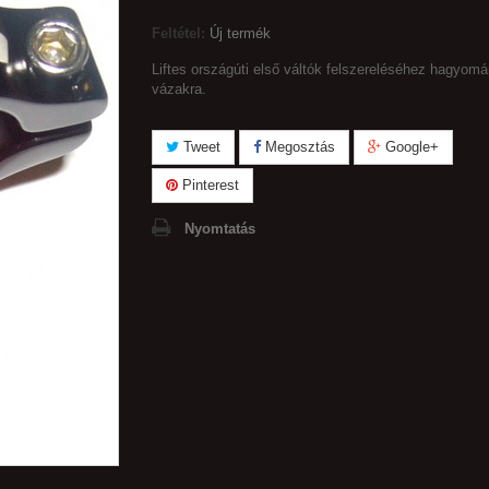
Feltétel:
Új termék
Liftes országúti első váltók felszereléséhez hagyom
vázakra.
Tweet
Megosztás
Google+
Pinterest
Nyomtatás