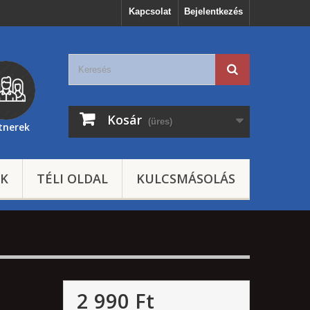
Kapcsolat
Bejelentkezés
Kosár
(üres)
tnerek
EK
TÉLI OLDAL
KULCSMÁSOLÁS
2 990 Ft‎