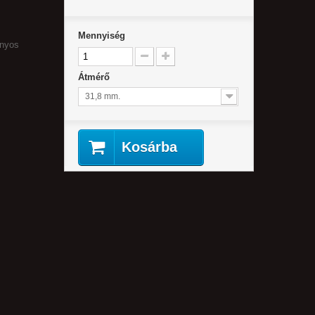
Mennyiség
ányos
Átmérő
31,8 mm.
Kosárba