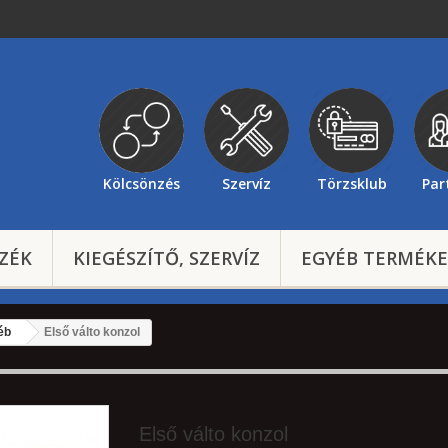
Kölcsönzés
Szervíz
Törzsklub
Par
ZÉK
KIEGÉSZÍTŐ, SZERVÍZ
EGYÉB TERMÉK
éb
Első válto konzol
Első válto konzol