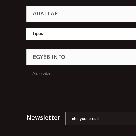
ADATLAP
Típus
EGYÉB INFÓ
Alu ötvözet
Newsletter