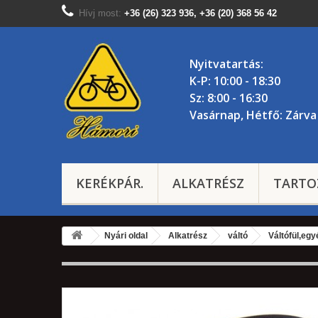
Hívj most:
+36 (26) 323 936, +36 (20) 368 56 42
Nyitvatartás:
K-P: 10:00 - 18:30
Sz: 8:00 - 16:30
Vasárnap, Hétfő: Zárva
KERÉKPÁR.
ALKATRÉSZ
TARTO
Nyári oldal
Alkatrész
váltó
Váltófül,egy