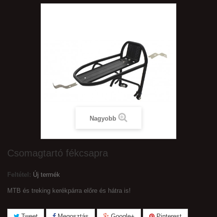
Nagyobb
Csomagtartó fékcsapra
Feltétel:
Új termék
MTB és treking kerékpárra előre és hátra is!
Tweet
Megosztás
Google+
Pinterest