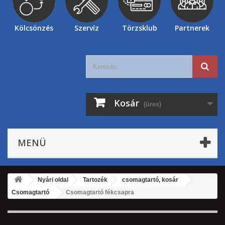
Kölcsönzés
Szervíz
Törzsklub
Partnerek
Kosár
(üres)
MENÜ
Nyári oldal
Tartozék
csomagtartó, kosár
Csomagtartó
Csomagtartó fékcsapra