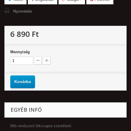
Nyomtatás
6 890 Ft‎
Mennyiség
Kosárba
EGYÉB INFÓ
Mtb rendszerű fékcsapra szerelhető.