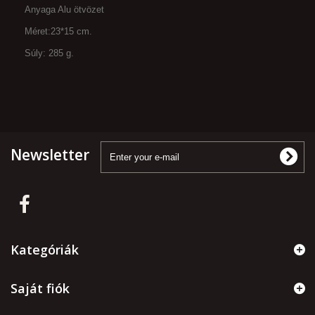
Anyaga Alu ötvözet
Méret:23*15 cm.
Súly: 285 g.
Newsletter
Kategóriák
Saját fiók