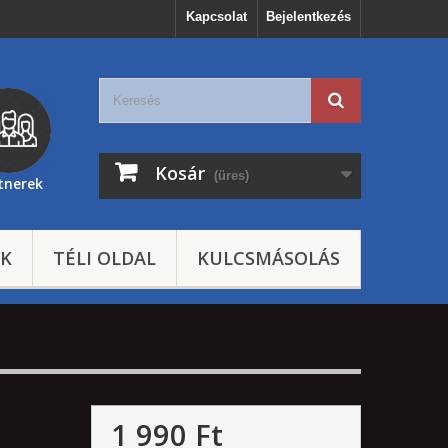
Kapcsolat
Bejelentkezés
Kosár
(üres)
tnerek
EK
TÉLI OLDAL
KULCSMÁSOLÁS
1 990 Ft‎