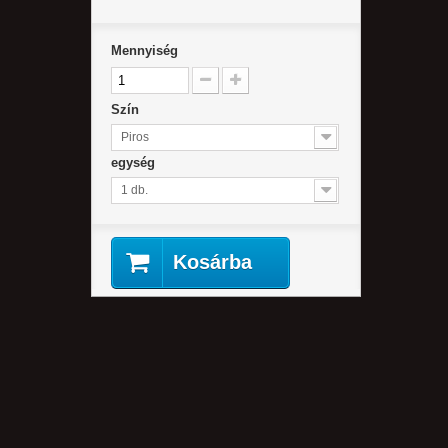
Mennyiség
Szín
Piros
egység
1 db.
Kosárba