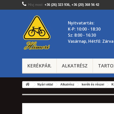
Hívj most:
+36 (26) 323 936, +36 (20) 368 56 42
Nyitvatartás:
K-P: 10:00 - 18:30
Sz: 8:00 - 16:30
Vasárnap, Hétfő: Zárva
KERÉKPÁR.
ALKATRÉSZ
TARTO
Nyári oldal
Alkatrész
kerék és részei
K