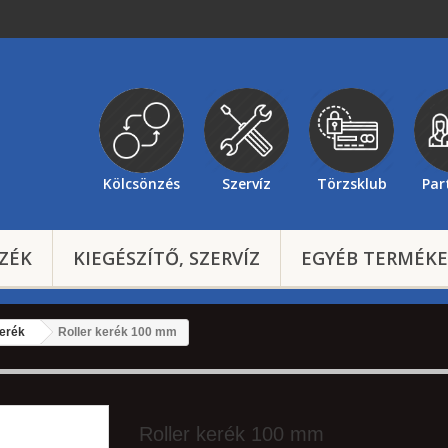
Kölcsönzés
Szervíz
Törzsklub
Par
ZÉK
KIEGÉSZÍTŐ, SZERVÍZ
EGYÉB TERMÉK
erék
Roller kerék 100 mm
Roller kerék 100 mm