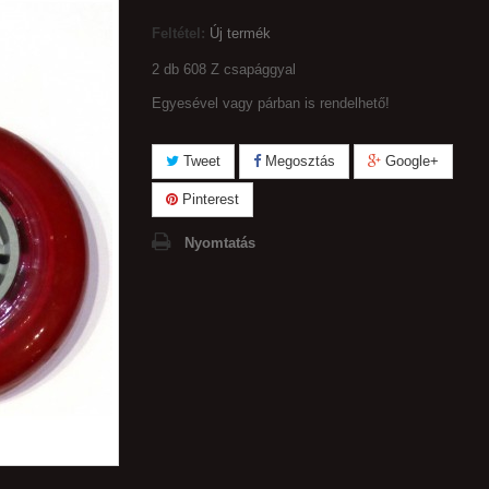
Feltétel:
Új termék
2 db 608 Z csapággyal
Egyesével vagy párban is rendelhető!
Tweet
Megosztás
Google+
Pinterest
Nyomtatás