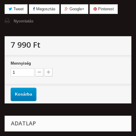
Tweet
Megosztás
Google+
Pinterest
Nyomtatás
7 990 Ft‎
Mennyiség
Kosárba
ADATLAP