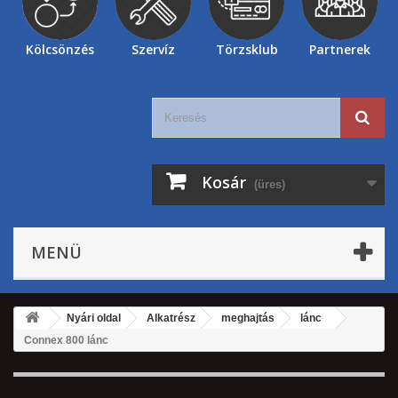
Kölcsönzés
Szervíz
Törzsklub
Partnerek
Kosár
(üres)
MENÜ
Nyári oldal
Alkatrész
meghajtás
lánc
Connex 800 lánc