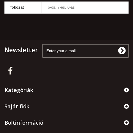
fokozat
6-os, 7-es, 8-as
Newsletter
Kategóriák
Saját fiók
Boltinformáció