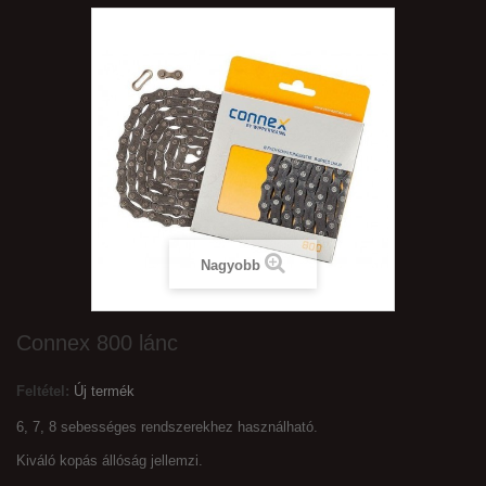
Nagyobb
Connex 800 lánc
Feltétel:
Új termék
6, 7, 8 sebességes rendszerekhez használható.
Kiváló kopás állóság jellemzi.