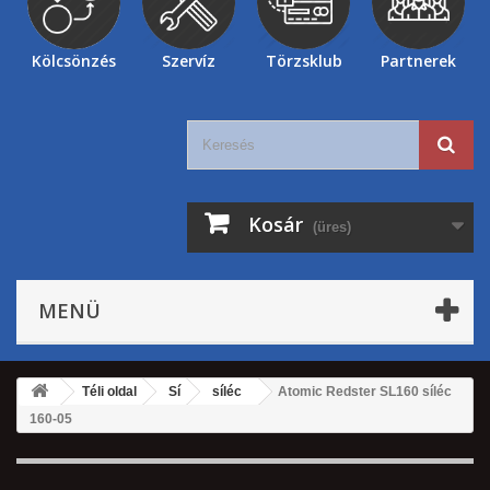
Kölcsönzés
Szervíz
Törzsklub
Partnerek
Kosár
(üres)
MENÜ
Téli oldal
Sí
síléc
Atomic Redster SL160 síléc
160-05