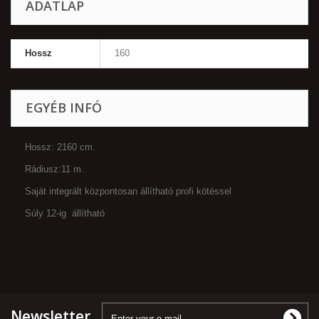
ADATLAP
Hossz
160
EGYÉB INFÓ
Hossz: 2160 cm.
Rádiusz:11 m.
Saját integrált központosan állítható profi kötéssel
Súly 12-ig állítható
Newsletter