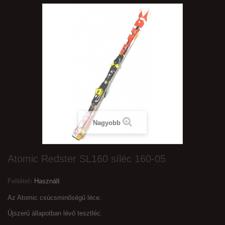
Nagyobb
Atomic Redster SL160 síléc 160-05
Feltétel:
Használt
Az Atomic csúcsminőségű léce.
Újszerű állapotban lévő tesztléc.