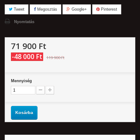
Tweet
Megosztás
Google+
Pinterest
Nyomtatás
71 900 Ft‎
-48 000 Ft‎
119 900 Ft‎
Mennyiség
Kosárba