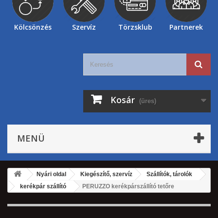
Kölcsönzés
Szervíz
Törzsklub
Partnerek
Kosár
(üres)
MENÜ
Nyári oldal
Kiegészítő, szervíz
Szállítók, tárolók
kerékpár szállító
PERUZZO kerékpárszállító tetőre