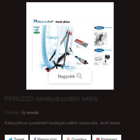
Nagyobb
PERUZZO kerékpárszállító tetőre
Feltétel:
Új termék
Keresztlécre szerelhető kerékpárszállító univerzális Acél tetőre
Tweet
Megosztás
Google+
Pinterest