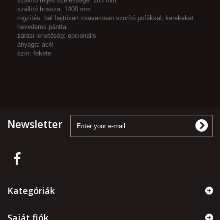
szállító teljes szélessége: 205 mm
szállító hossza: 1400 mm
rögzítés: bal hajtókart csavarosan szorító pofákkal, kerekeket
hevederes pánttal
zárási lehetőség: opcionális
anyaga: acél
szín: fekete
Newsletter
Kategóriák
Saját fiók