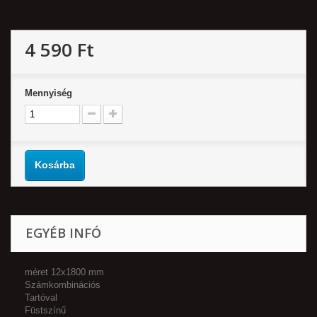
4 590 Ft‎
Mennyiség
Kosárba
EGYÉB INFÓ
méret 12x1800 mm
Számkombinációs
Tartóval
Füstszínű