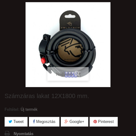
Nagyobb
Számzáras lakat 12X1800 mm.
Feltétel:
Új termék
Tweet
Megosztás
Google+
Pinterest
Nyomtatás