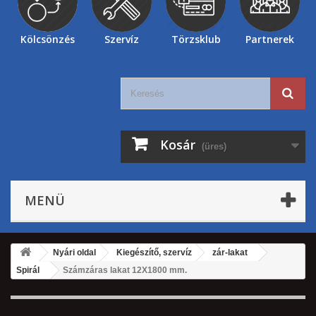
Kölcsönzés
Szervíz
Törzsklub
Partnerek
Kosár
(üres)
MENÜ
Nyári oldal
Kiegészítő, szervíz
zár-lakat
Spirál
Számzáras lakat 12X1800 mm.