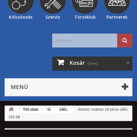
Kölcsönzés
Szervíz
Törzsklub
Partnerek
Kosár
(üres)
MENÜ
Téli oldal
Sí
síléc
Atomic redster s9 piros síléc
155-08