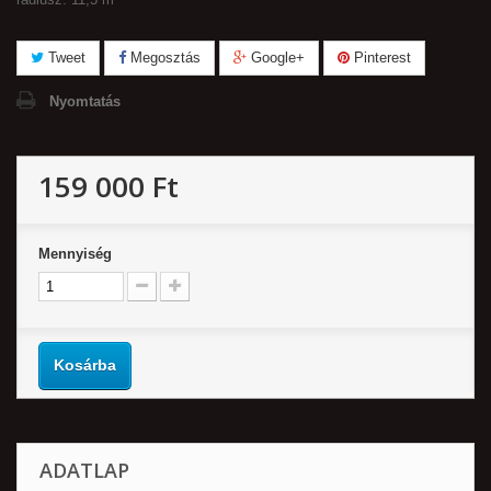
Tweet
Megosztás
Google+
Pinterest
Nyomtatás
159 000 Ft‎
Mennyiség
Kosárba
ADATLAP