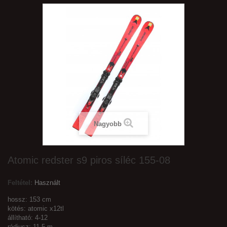
Nagyobb
Atomic redster s9 piros síléc 155-08
Feltétel:
Használt
hossz: 153 cm
kötés: atomic x12tl
állítható: 4-12
rádiusz: 11,5 m