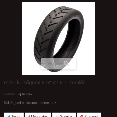
Nagyobb
roller külsőgumi 8.5" x2-6.1, tömlős
Feltétel:
Új termék
Külső gumi elektromos rollerekhez.
Tweet
Megosztás
Google+
Pinterest