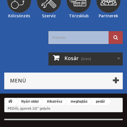
Kölcsönzés
Szervíz
Törzsklub
Partnerek
Kosár
(üres)
MENÜ
Nyári oldal
Alkatrész
meghajtás
pedál
PEDÁL gyerek 1/2" golyós