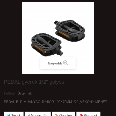
Nagyobb
PEDÁL gyerek 1/2" golyós
Feltétel:
Új termék
PEDÁL BLP MŰANYAG JUNIOR 100X70MM1/2" ,VÉKONY MENET
Tweet
Megosztás
Google+
Pinterest