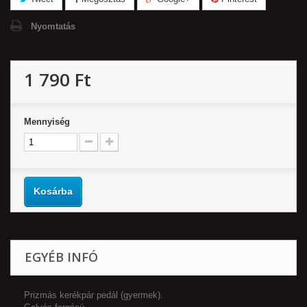
Nyomtatás
1 790 Ft‎
Mennyiség
Kosárba
EGYÉB INFÓ
Prizmás kerékpár pedál (gyermek).