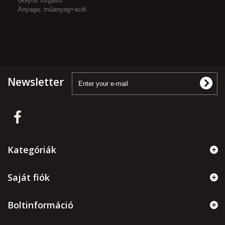
Golyós forgású
Anyaga: műanyag+acél.
Newsletter
Kategóriák
Saját fiók
Boltinformáció