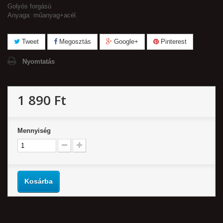
Golyós forgású
Anyaga: műanyag+acél.
Tweet
Megosztás
Google+
Pinterest
Nyomtatás
1 890 Ft‎
Mennyiség
Kosárba