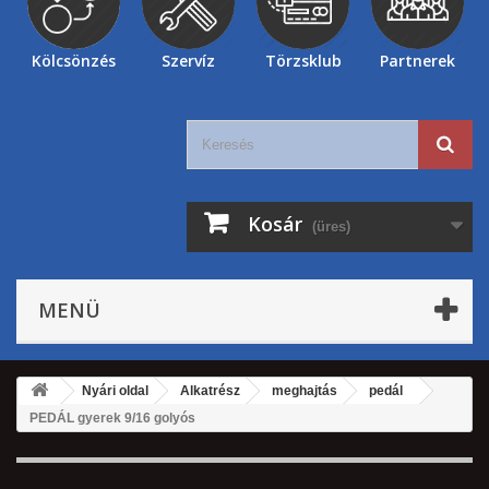
Kölcsönzés
Szervíz
Törzsklub
Partnerek
Kosár
(üres)
MENÜ
Nyári oldal
Alkatrész
meghajtás
pedál
PEDÁL gyerek 9/16 golyós