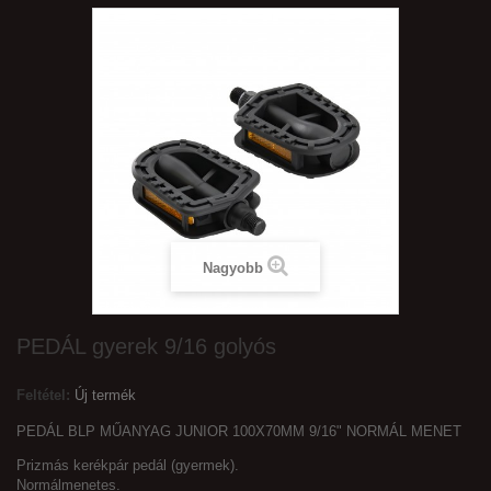
Nagyobb
PEDÁL gyerek 9/16 golyós
Feltétel:
Új termék
PEDÁL BLP MŰANYAG JUNIOR 100X70MM 9/16" NORMÁL MENET
Prizmás kerékpár pedál (gyermek).
Normálmenetes.