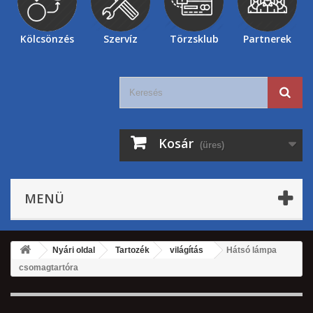
Kölcsönzés
Szervíz
Törzsklub
Partnerek
Kosár
(üres)
MENÜ
Nyári oldal
Tartozék
világítás
Hátsó lámpa
csomagtartóra