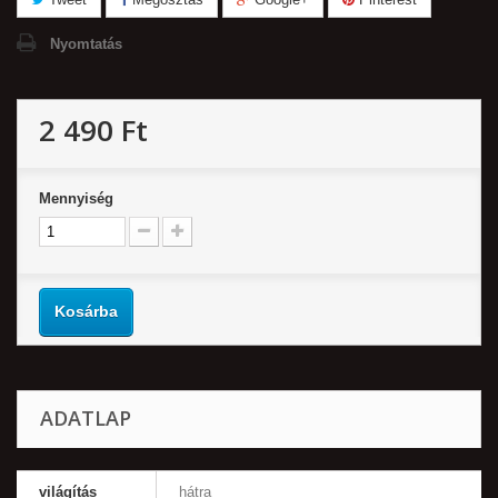
Nyomtatás
2 490 Ft‎
Mennyiség
Kosárba
ADATLAP
világítás
hátra