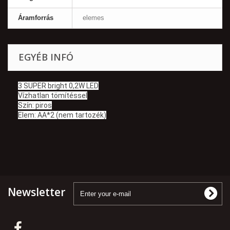
Áramforrás
elemes
EGYÉB INFÓ
3 SUPER bright 0,2W LED
Vízhatlan tömítéssel
Szín: piros
Elem: AA*2 (nem tartozék)
Newsletter