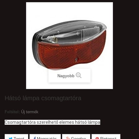
Nagyobb
Hátsó lámpa csomagtartóra
Feltétel:
Új termék
Csomagtartóra szerelhető elemes hátsó lámpa
Tweet
Megosztás
Google+
Pinterest