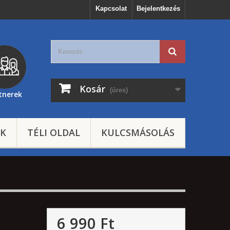
Kapcsolat
Bejelentkezés
Kosár
(üres)
tnerek
EK
TÉLI OLDAL
KULCSMÁSOLÁS
6 990 Ft‎