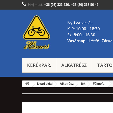
Hívj most:
+36 (26) 323 936, +36 (20) 368 56 42
Nyitvatartás:
K-P: 10:00 - 18:30
Sz: 8:00 - 16:30
Vasárnap, Hétfő: Zárva
KERÉKPÁR.
ALKATRÉSZ
TARTO
Nyári oldal
Alkatrész
fék
Fékpofa