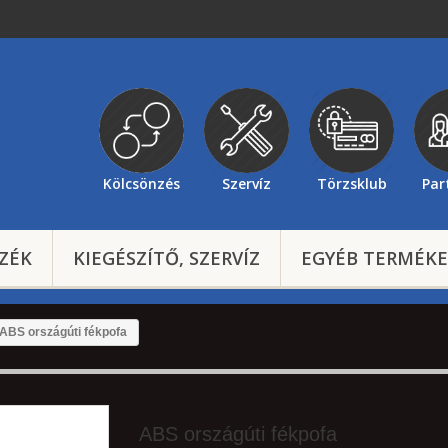
Kölcsönzés
Szervíz
Törzsklub
Par
ZÉK
KIEGÉSZÍTŐ, SZERVÍZ
EGYÉB TERMÉK
ABS országúti fékpofa
ABS országúti fékpofa