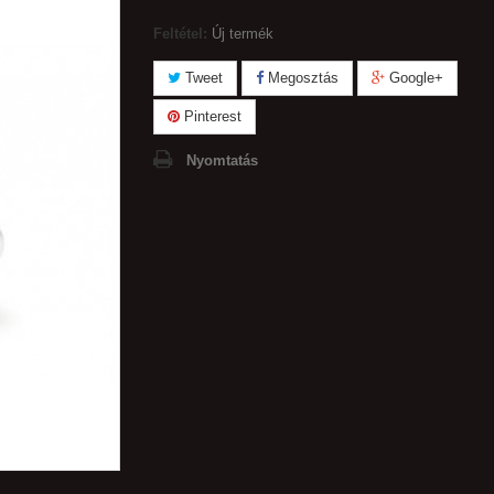
Feltétel:
Új termék
Tweet
Megosztás
Google+
Pinterest
Nyomtatás