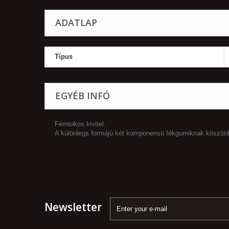
ADATLAP
Típus
EGYÉB INFÓ
Fémtokos kivitel.
A különlegs formájú két komponensü fékgumiknak köszönhe
Newsletter