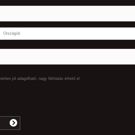
Országúti
tően jól adagolható, nagy fékhatás érhető el.