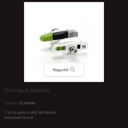
Nagyobb
Országúti fékpofa
Feltétel:
Új termék
3 színü gumi a jobb fékhatásért
könnyített fémtok