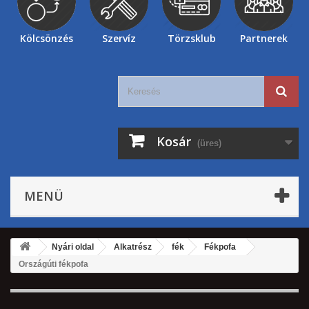
Kölcsönzés
Szervíz
Törzsklub
Partnerek
Kosár
(üres)
MENÜ
Nyári oldal
Alkatrész
fék
Fékpofa
Országúti fékpofa