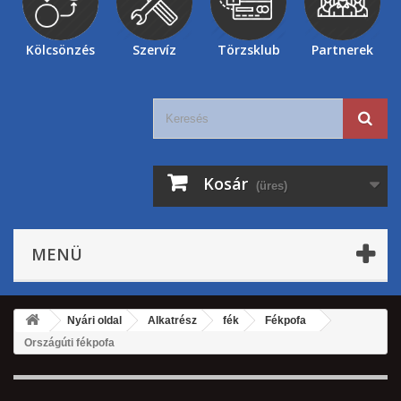
Kölcsönzés
Szervíz
Törzsklub
Partnerek
Kosár
(üres)
MENÜ
Nyári oldal
Alkatrész
fék
Fékpofa
Országúti fékpofa