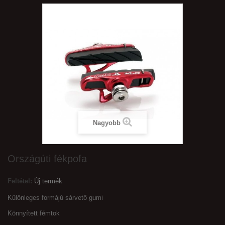
Nagyobb
Országúti fékpofa
Feltétel:
Új termék
Különleges formájú sárvető gumi
Könnyített fémtok