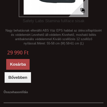
Safety Labs Stamina fullface sisak
Nagy behatásnak ellenálló ABS Váz EPS habbal az ütéscsillapításért
és védelemért.Levehető áll-védelem.Kivehető, mosható bélés
antibakteriális védelemmel.Kiváló szellőzés 12 szellőző
nyílással.Méret: 55-58 cm (M) 58-61 cm (L)
29 990 Ft‎
Kosárba
Bővebben
Összehasonlítás