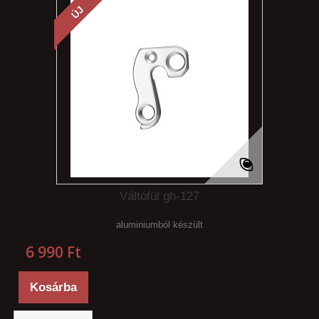
ÚJ
Váltófül gh-127
aluminiumból készült
6 990 Ft‎
Kosárba