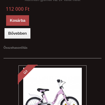
112 000 Ft‎
Kosárba
Bővebben
Összehasonlítás
ÚJ