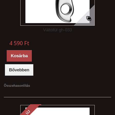
Váltófül gh-033
4 590 Ft‎
Kosárba
Bővebben
Összehasonlítás
ÚJ