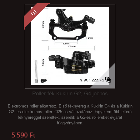
ÚJ
Roller fék Kukirin G2, G4 jobbos
Elektromos roller alkatrész. Első féknyereg a Kukirin G4 és a Kukirin
G2 -es elektromos roller 2025-ös változatához. Figyelem több eltérő
féknyereggel szerelték, szerelik a G2-es rollereket évjárat
függvényében.
5 590 Ft‎