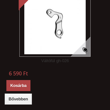
Váltófül gh-026
6 590 Ft‎
Kosárba
Bővebben