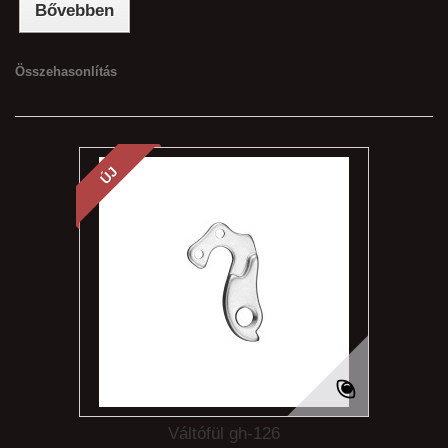
Bővebben
Összehasonlítás
ÚJ
Váltófül gh-126