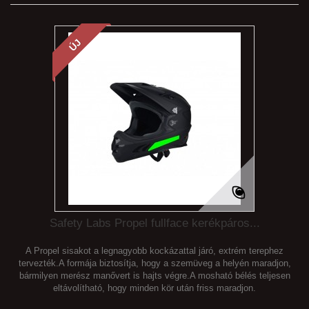
ÚJ
Safety Labs Propel fullface kerékpáros...
A Propel sisakot a legnagyobb kockázattal járó, extrém terephez
tervezték.A formája biztosítja, hogy a szemüveg a helyén maradjon,
bármilyen merész manővert is hajts végre.A mosható bélés teljesen
eltávolítható, hogy minden kör után friss maradjon.