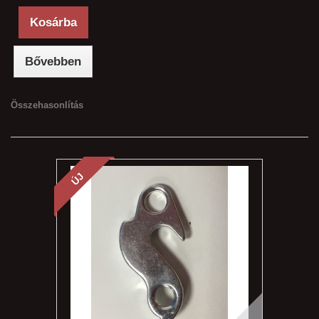
Kosárba
Bővebben
Összehasonlítás
ÚJ