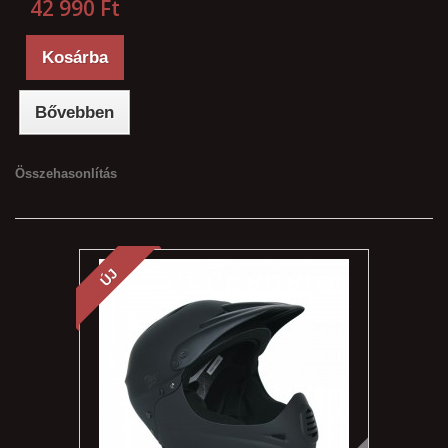
42 990 Ft‎
Kosárba
Bővebben
Összehasonlítás
ÚJ