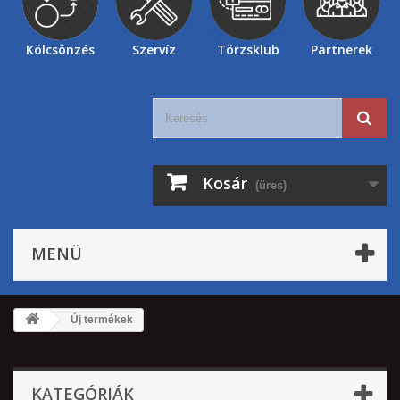
Kölcsönzés
Szervíz
Törzsklub
Partnerek
Kosár
(üres)
MENÜ
Új termékek
KATEGÓRIÁK