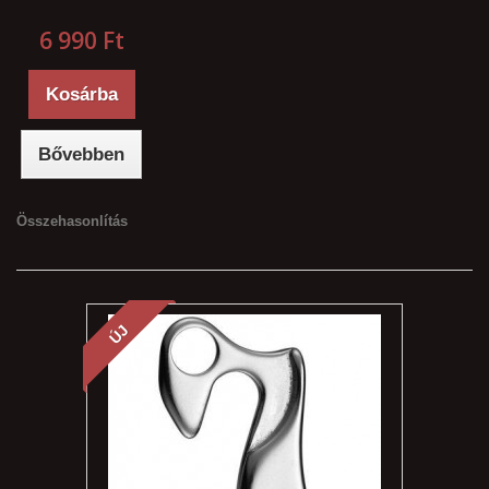
6 990 Ft‎
Kosárba
Bővebben
Összehasonlítás
ÚJ