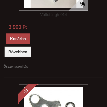
Váltófül gh-014
3 990 Ft‎
Kosárba
Bővebben
Összehasonlítás
ÚJ