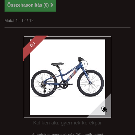
Összehasonlítás (
0
)
Mutat 1 - 12 / 12
ÚJ
Koliken alu. gyermek kerékpár
Alumínium gyermek váz 24" kerék méret