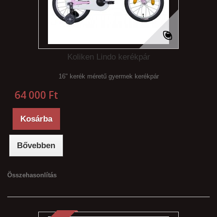
Koliken Lindo kerékpár
16" kerék méretű gyermek kerékpár
64 000 Ft‎
Kosárba
Bővebben
Összehasonlítás