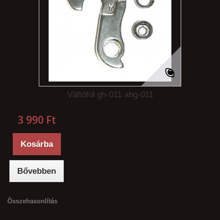
Váltófül gh-011 ahg-011
3 990 Ft‎
Kosárba
Bővebben
Összehasonlítás